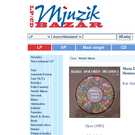
LP
SP
Maxi singel
CD
Novinky
Žáner:
World Music
Nové nehrané LP
Maria D
Jazz
Homena
Jazzrock/Fusion
Jazz Sk/Cz
Klasika
Kat. čís
Folk/Country
World Music
Art-rock
Blues
Alternatíva
Folklór
Šansóny
Hard & Heavy
Rock
Hovorené slovo
Opus
(1985)
Detské
Filmová hudba