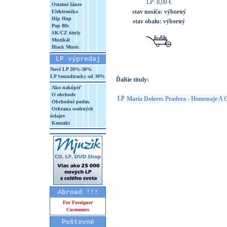
LP: 8,00 €
Ostatné žánre
stav nosiča:
výborný
Elektronika
Hip Hop
stav obalu:
výborný
Pop 80s
SK/CZ tituly
Muzikál
Black Music
LP výpredaj
Nové LP 20%-30%
LP Soundtracky od 30%
Ďalšie tituly:
Ako nakúpiť
O obchode
LP
Maria Dolores Pradera - Homenaje A
Obchodné podm.
Ochrana osobných
údajov
Kontakt
Abroad !!!
For Foreigner
Customers
Poštovné