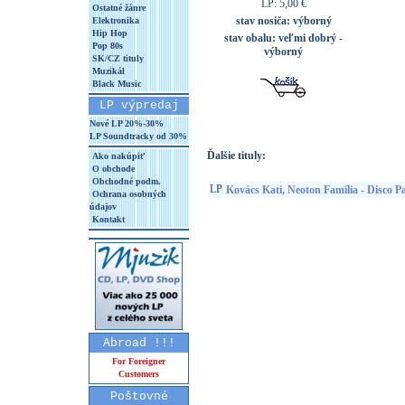
LP: 5,00 €
Ostatné žánre
stav nosiča:
výborný
Elektronika
Hip Hop
stav obalu:
veľmi dobrý -
Pop 80s
výborný
SK/CZ tituly
Muzikál
Black Music
LP výpredaj
Nové LP 20%-30%
LP Soundtracky od 30%
Ďalšie tituly:
Ako nakúpiť
O obchode
Obchodné podm.
LP
Kovács Kati, Neoton Família - Disco P
Ochrana osobných
údajov
Kontakt
Abroad !!!
For Foreigner
Customers
Poštovné