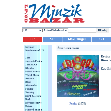
LP
SP
Maxi singel
CD
Novinky
Žáner:
Ostatné žánre
Nové nehrané LP
Kovács 
Jazz
Disco P
Jazzrock/Fusion
Jazz Sk/Cz
Klasika
Kat. čí
Folk/Country
World Music
Art-rock
Blues
Alternatíva
Folklór
Šansóny
Hard & Heavy
Rock
Hovorené slovo
Pepita
(1979)
Detské
Filmová hudba