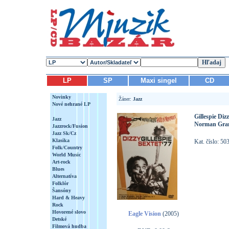
LP
SP
Maxi singel
CD
Novinky
Žáner:
Jazz
Nové nehrané LP
Gillespie Diz
Jazz
Norman Granz
Jazzrock/Fusion
Jazz Sk/Cz
Klasika
Kat. číslo: 5
Folk/Country
World Music
Art-rock
Blues
Alternatíva
Folklór
Šansóny
Hard & Heavy
Rock
Hovorené slovo
Eagle Vision
(2005)
Detské
Filmová hudba