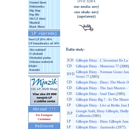
DVD: 8,00 €
Ostatné žánre
stav nosiča:
nový
Elektronika
Hip Hop
stav obalu:
nový
Pop 80s
(zapečatený)
SK/CZ tituly
Muzikál
Black Music
LP výpredaj
Nové LP 20%-30%
LP Soundtracky od 30%
Ďalšie tituly:
Ako nakúpiť
O obchode
Obchodné podm.
2CD
Gillespie Dizzy - L`Inventeur De L
Ochrana osobných
CD
údajov
Gillespie Dizzy - Montreux 77
(2006)
Kontakt
Gillespie Dizzy - Norman Granz Jazz
DVD
Sextet 77
(2005)
CD
Gillespie Dizzy - Dizzy: The Music O
CD
Gillespie Dizzy - The Jazz Masters 
CD
Gillespie Dizzy - Soul Time
(1995)
CD
Gillespie Dizzy Big 7 - At The Montr
LP
Gillespie Dizzy - Live at Berlin Jazz 
Abroad !!!
Georgie Auld, Dizzy Gillespie, Shell
2LP
For Foreigner
California
(1981)
Customers
LP
Gillespie Dizzy - Dizzy Gillespie Jam
Poštovné
LP
Gillespie Dizzy - Jazztracks
(1977)