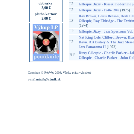
dobierka:
LP
Gillespie Dizzy - Klasik moderniho j
3,00 €
LP
Gillespie Dizzy - 1946-1949
(1975)
platba kartou:
Ray Brown, Louis Bellson, Herb Elli
2,00 €
LP
Gillespie, Roy Eldridge - The Exciti
(1974)
LP
Gillespie Dizzy - Jazz Spectrum Vol.
Nat King Cole, Clifford Brown, Dizz
LP
Davis, Art Blakey & The Jazz Messe
Jazz Panorama II
(1973)
Dizzy Gillespie - Charlie Parker - J
2LP
Gillespie - Charlie Parker - John Co
Copyright © RebWeb 2009; Všetky práva vyhradené
e-mail:
mjuzik@mjuzik.sk