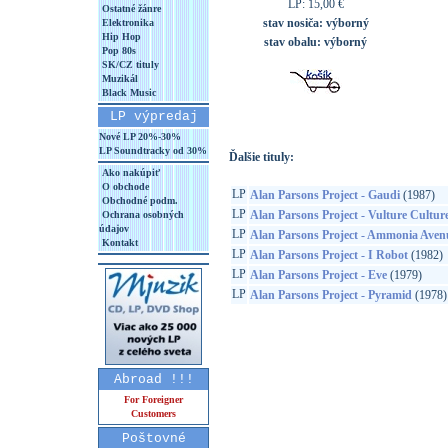
LP: 15,00 €
Ostatné žánre
stav nosiča:
výborný
Elektronika
Hip Hop
stav obalu:
výborný
Pop 80s
SK/CZ tituly
Muzikál
Black Music
LP výpredaj
Nové LP 20%-30%
LP Soundtracky od 30%
Ďalšie tituly:
Ako nakúpiť
O obchode
LP
Alan Parsons Project - Gaudi
(1987)
Obchodné podm.
LP
Alan Parsons Project - Vulture Cultur
Ochrana osobných
údajov
LP
Alan Parsons Project - Ammonia Aven
Kontakt
LP
Alan Parsons Project - I Robot
(1982)
LP
Alan Parsons Project - Eve
(1979)
LP
Alan Parsons Project - Pyramid
(1978)
Abroad !!!
For Foreigner
Customers
Poštovné