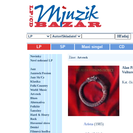
LP
SP
Maxi singel
CD
Novinky
Žáner:
Art-rock
Nové nehrané LP
Alan P
Jazz
Vultur
Jazzrock/Fusion
Jazz Sk/Cz
Klasika
Kat. čí
Folk/Country
World Music
Art-rock
Blues
Alternatíva
Folklór
Šansóny
Hard & Heavy
Rock
Hovorené slovo
Arista
(1985)
Detské
Filmová hudba