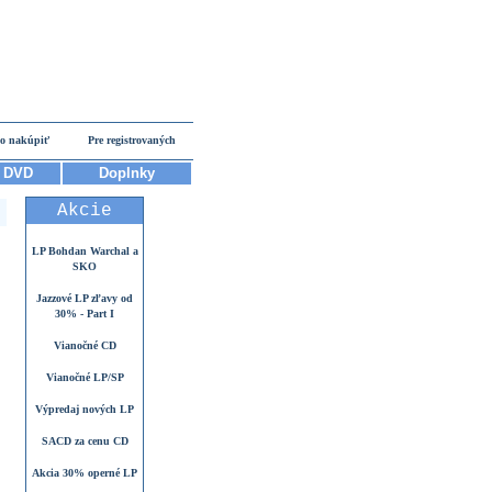
o nakúpiť
Pre registrovaných
DVD
Doplnky
Akcie
LP Bohdan Warchal a
SKO
Jazzové LP zľavy od
30% - Part I
Vianočné CD
Vianočné LP/SP
Výpredaj nových LP
SACD za cenu CD
Akcia 30% operné LP