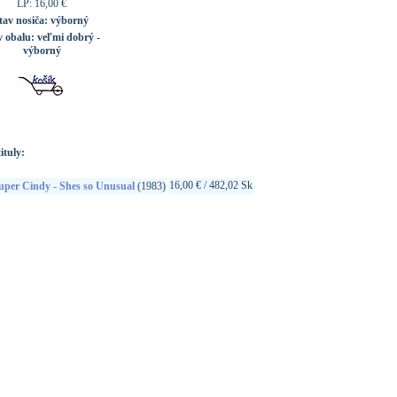
LP: 16,00 €
tav nosiča:
výborný
v obalu:
veľmi dobrý -
výborný
ituly:
16,00 € / 482,02 Sk
uper Cindy - Shes so Unusual
(1983)