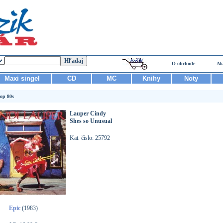
O obchode
Ak
Maxi singel
CD
MC
Knihy
Noty
op 80s
Lauper Cindy
Shes so Unusual
Kat. číslo: 25792
Epic
(1983)