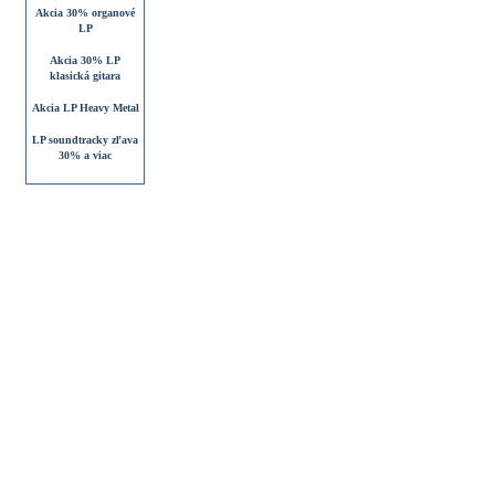
Akcia 30% organové
LP
Akcia 30% LP
klasická gitara
Akcia LP Heavy Metal
LP soundtracky zľava
30% a viac