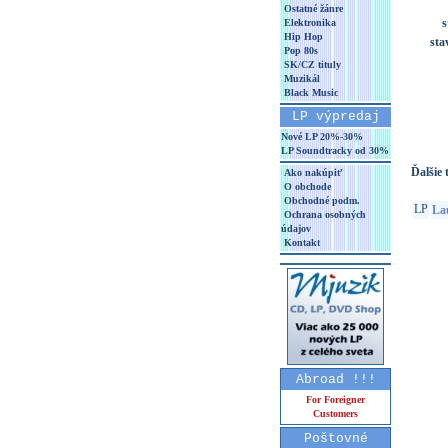
Ostatné žánre
s
Elektronika
Hip Hop
sta
Pop 80s
SK/CZ tituly
Muzikál
Black Music
LP výpredaj
Nové LP 20%-30%
LP Soundtracky od 30%
Ďalšie t
Ako nakúpiť
O obchode
Obchodné podm.
LP
La
Ochrana osobných
údajov
Kontakt
Abroad !!!
For Foreigner
Customers
Poštovné