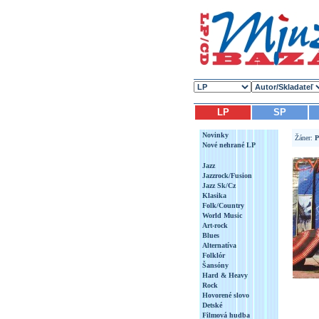
LP
SP
Novinky
Žáner:
P
Nové nehrané LP
Jazz
Jazzrock/Fusion
Jazz Sk/Cz
Klasika
Folk/Country
World Music
Art-rock
Blues
Alternatíva
Folklór
Šansóny
Hard & Heavy
Rock
Hovorené slovo
Detské
Filmová hudba