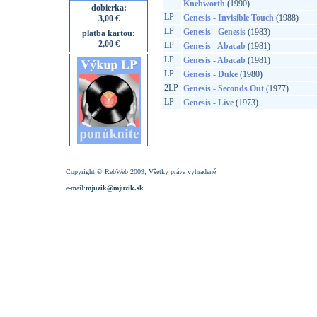
Knebworth
(1990)
dobierka:
LP
Genesis - Invisible Touch
(1988)
3,00 €
LP
Genesis - Genesis
(1983)
platba kartou:
2,00 €
LP
Genesis - Abacab
(1981)
LP
Genesis - Abacab
(1981)
LP
Genesis - Duke
(1980)
2LP
Genesis - Seconds Out
(1977)
LP
Genesis - Live
(1973)
Copyright © RebWeb 2009; Všetky práva vyhradené
e-mail:
mjuzik@mjuzik.sk