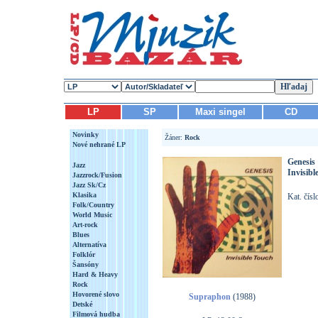
LP
SP
Maxi singel
CD
Novinky
Žáner:
Rock
Nové nehrané LP
Genesis
Jazz
Invisibl
Jazzrock/Fusion
Jazz Sk/Cz
Klasika
Kat. čís
Folk/Country
World Music
Art-rock
Blues
Alternatíva
Folklór
Šansóny
Hard & Heavy
Rock
Hovorené slovo
Supraphon
(1988)
Detské
Filmová hudba