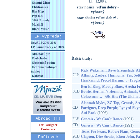
LP: 12,00 €
Ostatné žánre
stav nosiča:
veľmi dobrý -
Elektronika
Hip Hop
výborný
Pop 80s
stav obalu:
veľmi dobrý -
SK/CZ tituly
výborný
Muzikál
Black Music
LP výpredaj
Nové LP 20%-30%
LP Soundtracky od 30%
Ako nakúpiť
Ďalšie tituly:
O obchode
Obchodné podm.
Ochrana osobných
Rick Wakeman, Dave Greenslade, Ato
údajov
2LP
Affinity, Zzebra, Harmonia, Yes, So
Kontakt
Hawkwind, Procol Harum… - Progre
Ben E. King, Moody Blues, Aretha F
5CD
Bowie, Herman`s Hermits, Animals, G
Colosseum… - 60s Hits (The Ultimate
Alannah Myles, ZZ Top, Genesis, Sco
CD
Foreigner, Deep Purple, Lynyrd Skyn
Auf Rock
(1996)
Abroad !!!
2LP
Genesis - We Can`t Dance
(1991)
CD
For Foreigner
Genesis - We Can`t Dance
(1991)
Customers
Tears For Fears, Robert Plant, Genesis
2CD
Clapton, Dire Straits, Elton John, P
Poštovné