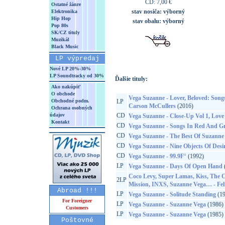
CD: 7,00 €
Ostatné žánre
stav nosiča:
výborný
Elektronika
Hip Hop
stav obalu:
výborný
Pop 80s
SK/CZ tituly
Muzikál
Black Music
LP výpredaj
Nové LP 20%-30%
LP Soundtracky od 30%
Ďalšie tituly:
Ako nakúpiť
O obchode
Vega Suzanne - Lover, Beloved: Son
Obchodné podm.
LP
Carson McCullers
(2016)
Ochrana osobných
údajov
CD
Vega Suzanne - Close-Up Vol 1, Love
Kontakt
CD
Vega Suzanne - Songs In Red And G
CD
Vega Suzanne - The Best Of Suzanne
CD
Vega Suzanne - Nine Objects Of Desi
CD
Vega Suzanne - 99.9F°
(1992)
LP
Vega Suzanne - Days Of Open Hand
Coco Levy, Super Lamas, Kiss, The C
2LP
Mission, INXS, Suzanne Vega… - Feli
Abroad !!!
LP
Vega Suzanne - Solitude Standing
(19
For Foreigner
LP
Vega Suzanne - Suzanne Vega
(1986)
Customers
LP
Vega Suzanne - Suzanne Vega
(1985)
Poštovné