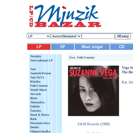
LP
SP
Maxi singel
CD
Novinky
Žáner:
Folk/Country
Nové nehrané LP
Vega S
Jazz
The Be
Jazzrock/Fusion
Jazz Sk/Cz
Klasika
Kat. čí
Folk/Country
World Music
Art-rock
Blues
Alternatíva
Folklór
Šansóny
Hard & Heavy
Rock
Hovorené slovo
A&M Records
(1998)
Detské
Filmová hudba