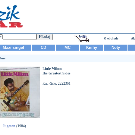
O obchode
Ak
Maxi singel
CD
MC
Knihy
Noty
lues
Little Milton
His Greatest Sides
Kat. číslo: 2222361
Jugoton
(1984)