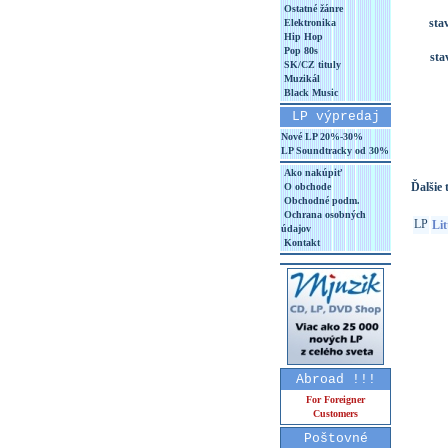
Ostatné žánre
sta
Elektronika
Hip Hop
Pop 80s
sta
SK/CZ tituly
Muzikál
Black Music
LP výpredaj
Nové LP 20%-30%
LP Soundtracky od 30%
Ako nakúpiť
Ďalšie t
O obchode
Obchodné podm.
Ochrana osobných
LP
Lit
údajov
Kontakt
Abroad !!!
For Foreigner
Customers
Poštovné