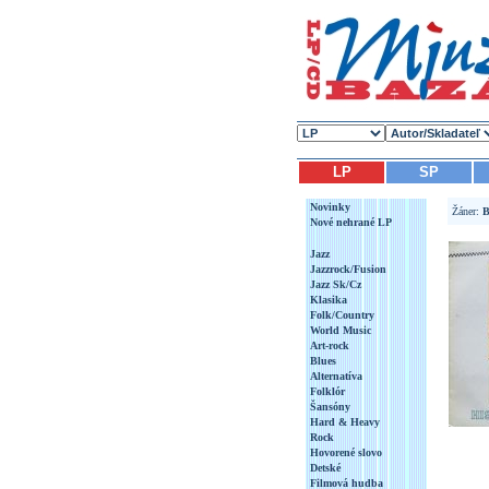
LP
SP
Novinky
Žáner:
B
Nové nehrané LP
Jazz
Jazzrock/Fusion
Jazz Sk/Cz
Klasika
Folk/Country
World Music
Art-rock
Blues
Alternatíva
Folklór
Šansóny
Hard & Heavy
Rock
Hovorené slovo
Detské
Filmová hudba