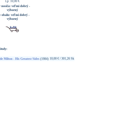
Lp: 10,00 €
v nosiča:
veľmi dobrý -
výborný
v obalu:
veľmi dobrý -
výborný
ituly:
10,00 € / 301,26 Sk
tle Milton - His Greatest Sides
(1984)