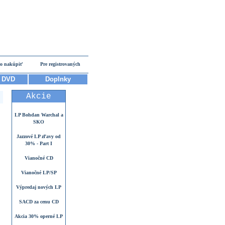
o nakúpiť
Pre registrovaných
DVD
Doplnky
Akcie
LP Bohdan Warchal a
SKO
Jazzové LP zľavy od
30% - Part I
Vianočné CD
Vianočné LP/SP
Výpredaj nových LP
SACD za cenu CD
Akcia 30% operné LP