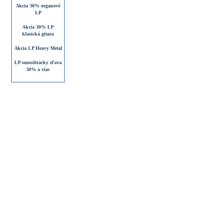
Akcia 30% organové
LP
Akcia 30% LP
klasická gitara
Akcia LP Heavy Metal
LP soundtracky zľava
30% a viac