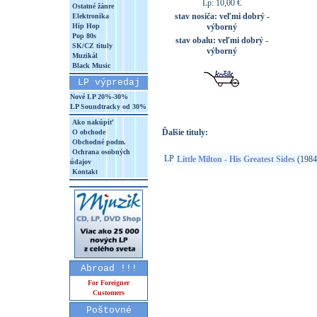
Lp: 10,00 €
Ostatné žánre
stav nosiča:
veľmi dobrý -
Elektronika
Hip Hop
výborný
Pop 80s
stav obalu:
veľmi dobrý -
SK/CZ tituly
výborný
Muzikál
Black Music
LP výpredaj
Nové LP 20%-30%
LP Soundtracky od 30%
Ako nakúpiť
Ďalšie tituly:
O obchode
Obchodné podm.
Ochrana osobných
LP
Little Milton - His Greatest Sides
(1984
údajov
Kontakt
Abroad !!!
For Foreigner
Customers
Poštovné