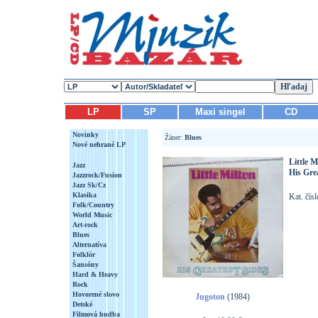
LP
SP
Maxi singel
CD
Novinky
Žáner:
Blues
Nové nehrané LP
Little M
Jazz
His Grea
Jazzrock/Fusion
Jazz Sk/Cz
Klasika
Kat. čís
Folk/Country
World Music
Art-rock
Blues
Alternatíva
Folklór
Šansóny
Hard & Heavy
Rock
Hovorené slovo
Jugoton
(1984)
Detské
Filmová hudba