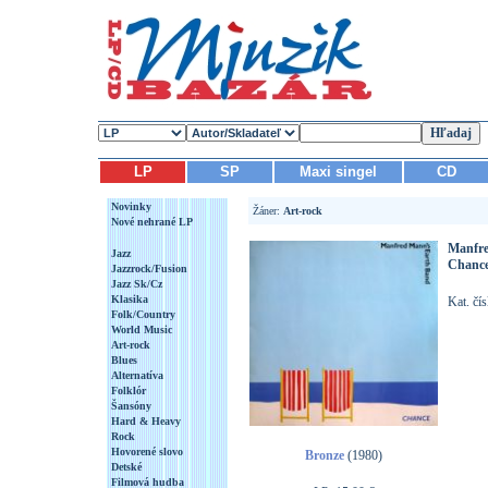
LP
SP
Maxi singel
CD
Novinky
Žáner:
Art-rock
Nové nehrané LP
Manfre
Jazz
Chanc
Jazzrock/Fusion
Jazz Sk/Cz
Klasika
Kat. čí
Folk/Country
World Music
Art-rock
Blues
Alternatíva
Folklór
Šansóny
Hard & Heavy
Rock
Hovorené slovo
Bronze
(1980)
Detské
Filmová hudba