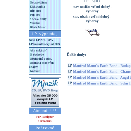
LP: 15,00 €
Ostatné žánre
stav nosiča:
veľmi dobrý -
Elektronika
Hip Hop
výborný
Pop 80s
stav obalu:
veľmi dobrý -
SK/CZ tituly
výborný
Muzikál
Black Music
LP výpredaj
Nové LP 20%-30%
LP Soundtracky od 30%
Ako nakúpiť
Ďalšie tituly:
O obchode
Obchodné podm.
Ochrana osobných
LP
Manfred Mann`s Earth Band - Budape
údajov
Kontakt
LP
Manfred Mann`s Earth Band - Chanc
LP
Manfred Mann`s Earth Band - Angel S
LP
Manfred Mann`s Earth Band - Solar F
Abroad !!!
For Foreigner
Customers
Poštovné