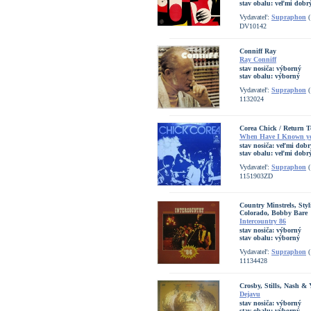
stav obalu:
veľmi dobr
Vydavateľ:
Supraphon
(
DV10142
Conniff Ray
Ray Conniff
stav nosiča:
výborný
stav obalu:
výborný
Vydavateľ:
Supraphon
(
1132024
Corea Chick / Return T
When Have I Known you
stav nosiča:
veľmi dobr
stav obalu:
veľmi dobrý
Vydavateľ:
Supraphon
(
1151903ZD
Country Minstrels, Sty
Colorado, Bobby Bare
Intercountry 86
stav nosiča:
výborný
stav obalu:
výborný
Vydavateľ:
Supraphon
(
11134428
Crosby, Stills, Nash &
Dejavu
stav nosiča:
výborný
stav obalu:
výborný