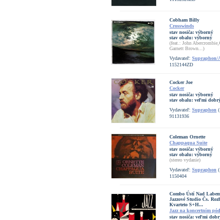
Cobham Billy
Crosswinds
stav nosiča:
výborný
stav obalu:
výborný
(feat.: John Abercrombi
Garnett Brown...)
Vydavateľ:
Supraphon/A
1152144ZD
Cocker Joe
Cocker
stav nosiča:
výborný
stav obalu:
veľmi dobrý
Vydavateľ:
Supraphon
(
91131936
Coleman Ornette
Chappaqua Suite
stav nosiča:
výborný
stav obalu:
výborný
(stereo vydanie)
Vydavateľ:
Supraphon
(
1150404
Combo Ústí Nad Labem,
Jazzové Studio Čs. Roz
Kvarteto S+H...
Jazz na koncertním pó
stav nosiča:
veľmi dobr