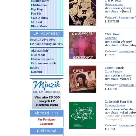
C & K Vocal
Ostatné žánre
Balada o zemi
Elektronika
stav nosiča:
výborný
Hip Hop
stav obalu:
výborný
Pop 80s
Vydavateľ:
Supraphon
(
SK/CZ tituly
11133799H
Muzikál
Black Music
LP výpredaj
C&K Vocal
Generace
Nové LP 20%-30%
stav nosiča:
výborný
LP Soundtracky od 30%
stav obalu:
veľmi dobr
Ako nakúpiť
Vydavateľ:
Supraphon
(
O obchode
1132023
Obchodné podm.
Ochrana osobných
údajov
Cabrel Francis
Carte Postale
Kontakt
stav nosiča:
výborný
stav obalu:
výborný
Vydavateľ:
Supraphon
(
11133709
Cajkovskij Peter Iljic
Eugene Onegin
stav nosiča:
veľmi dobr
stav obalu:
veľmi dobrý
Abroad !!!
(Chorus And Orchestra Of
Rostropovich)
For Foreigner
Customers
Vydavateľ:
Supraphon
(
1121551
Poštovné