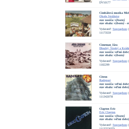
DV10177
Cimbálová muzika Mic
Okolo Strážnice
stav nosiča:
výborný
stav obalu:
výborný - e
Vydavateľ:
Supraphon
(
11173559
Cimrman Jára
Dlouhý, Široký a Krátk
stav nosiča:
veľmi dobr
stav obalu:
výborný
Vydavateľ:
Supraphon
(
1182299
Citron
Radegast
stav nosiča:
veľmi dobr
stav obalu:
veľmi dobrý
Vydavateľ:
Supraphon
(
11134207H
Clapton Eric
Eric Clapton
stav nosiča:
výborný
stav obalu:
veľmi dobr
Vydavateľ:
Supraphon
(
11132526ZD