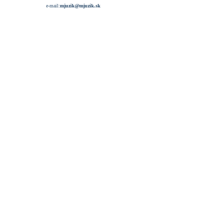
e-mail:
mjuzik@mjuzik.sk