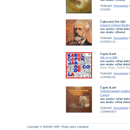
Vydavateľ:
Supraphon
(
1131503
Čajkovskij Petr Iljič
Géniové Světové Hudby
stav nosiča:
veľmi dobr
stav obalu:
výborný
Vydavateľ:
Supraphon
(
11193551-52
Čapek Karel
Jak se co dělá
stav nosiča:
veľmi dobr
stav obalu:
veľmi dobrý
(Karel Höger, Rudolf Hru
Vydavateľ:
Supraphon
(
11183361-62
Čapek Karel
Vědecké metody komisař
Čapka)
stav nosiča:
veľmi dobr
stav obalu:
veľmi dobr
Vydavateľ:
Supraphon
(
12180443X-F
Copyright © RebWeb 2009; Všetky práva vyhradené