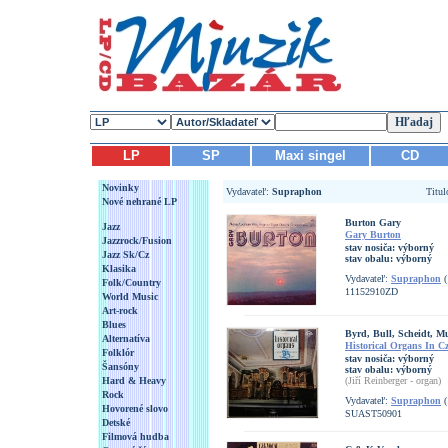
LP
SP
Maxi singel
CD
Novinky
Vydavateľ:
Supraphon
Titu
Nové nehrané LP
Burton Gary
Jazz
Gary Burton
Jazzrock/Fusion
stav nosiča:
výborný
Jazz Sk/Cz
stav obalu:
výborný
Klasika
Vydavateľ:
Supraphon
(
Folk/Country
11152910ZD
World Music
Art-rock
Blues
Byrd, Bull, Scheidt, M
Alternatíva
Historical Organs In C
Folklór
stav nosiča:
výborný
Šansóny
stav obalu:
výborný
Hard & Heavy
(Jiří Reinberger - organ)
Rock
Vydavateľ:
Supraphon
(
Hovorené slovo
SUAST50901
Detské
Filmová hudba