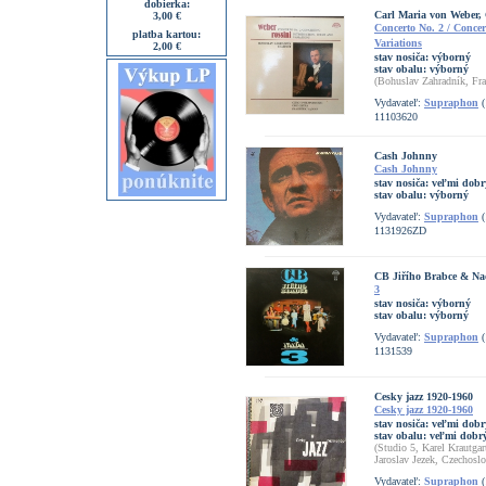
dobierka:
Carl Maria von Weber, 
3,00 €
Concerto No. 2 / Conce
platba kartou:
Variations
2,00 €
stav nosiča:
výborný
stav obalu:
výborný
(Bohuslav Zahradník, Fra
Vydavateľ:
Supraphon
(
11103620
Cash Johnny
Cash Johnny
stav nosiča:
veľmi dobr
stav obalu:
výborný
Vydavateľ:
Supraphon
(
1131926ZD
CB Jiřího Brabce & N
3
stav nosiča:
výborný
stav obalu:
výborný
Vydavateľ:
Supraphon
(
1131539
Cesky jazz 1920-1960
Cesky jazz 1920-1960
stav nosiča:
veľmi dobr
stav obalu:
veľmi dobrý
(Studio 5, Karel Krautga
Jaroslav Jezek, Czechosl
Vydavateľ:
Supraphon
(