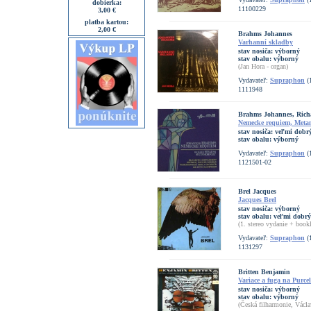
dobierka:
11100229
3,00 €
platba kartou:
2,00 €
Brahms Johannes
Varhanní skladby
stav nosiča:
výborný
stav obalu:
výborný
(Jan Hora - organ)
Vydavateľ:
Supraphon
(
1111948
Brahms Johannes, Rich
Nemecke requiem, Meta
stav nosiča:
veľmi dobrý
stav obalu:
výborný
Vydavateľ:
Supraphon
(
1121501-02
Brel Jacques
Jacques Brel
stav nosiča:
výborný
stav obalu:
veľmi dobrý
(1. stereo vydanie + bookl
Vydavateľ:
Supraphon
(
1131297
Britten Benjamin
Variace a fuga na Purce
stav nosiča:
výborný
stav obalu:
výborný
(Česká filharmonie, Václ