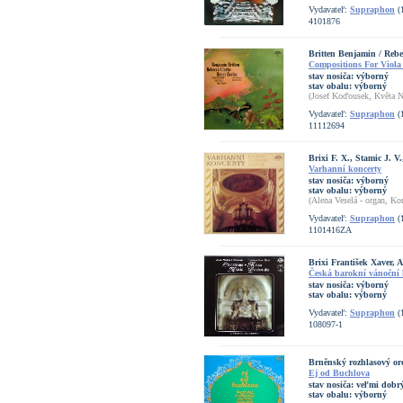
Vydavateľ:
Supraphon
(
4101876
Britten Benjamin / Rebe
Compositions For Viola
stav nosiča:
výborný
stav obalu:
výborný
(Josef Koďousek, Květa 
Vydavateľ:
Supraphon
(
11112694
Brixi F. X., Stamic J. V.
Varhanní koncerty
stav nosiča:
výborný
stav obalu:
výborný
(Alena Veselá - organ, Ko
Vydavateľ:
Supraphon
(
1101416ZA
Brixi František Xaver,
Česká barokní vánoční
stav nosiča:
výborný
stav obalu:
výborný
Vydavateľ:
Supraphon
(
108097-1
Brněnský rozhlasový orc
Ej od Buchlova
stav nosiča:
veľmi dobrý
stav obalu:
výborný