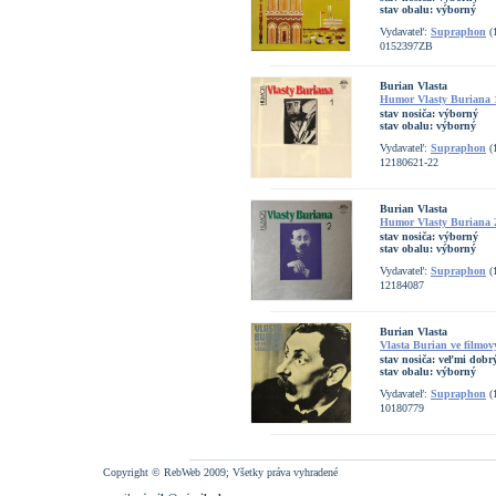
stav obalu:
výborný
Vydavateľ:
Supraphon
(
0152397ZB
Burian Vlasta
Humor Vlasty Buriana 
stav nosiča:
výborný
stav obalu:
výborný
Vydavateľ:
Supraphon
(
12180621-22
Burian Vlasta
Humor Vlasty Buriana 
stav nosiča:
výborný
stav obalu:
výborný
Vydavateľ:
Supraphon
(
12184087
Burian Vlasta
Vlasta Burian ve filmov
stav nosiča:
veľmi dobrý
stav obalu:
výborný
Vydavateľ:
Supraphon
(
10180779
Copyright © RebWeb 2009; Všetky práva vyhradené