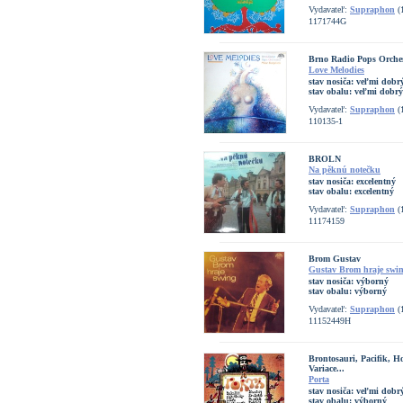
Vydavateľ:
Supraphon
(
1171744G
Brno Radio Pops Orche
Love Melodies
stav nosiča:
veľmi dobrý
stav obalu:
veľmi dobrý
Vydavateľ:
Supraphon
(
110135-1
BROLN
Na pěknú notečku
stav nosiča:
excelentný
stav obalu:
excelentný
Vydavateľ:
Supraphon
(
11174159
Brom Gustav
Gustav Brom hraje swi
stav nosiča:
výborný
stav obalu:
výborný
Vydavateľ:
Supraphon
(
11152449H
Brontosauri, Pacifik, H
Variace...
Porta
stav nosiča:
veľmi dobrý
stav obalu:
výborný