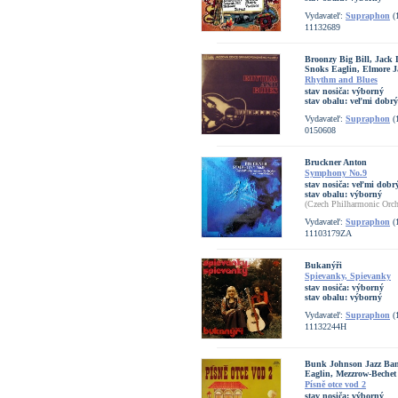
Vydavateľ:
Supraphon
(
11132689
Broonzy Big Bill, Jack
Snoks Eaglin, Elmore J
Rhythm and Blues
stav nosiča:
výborný
stav obalu:
veľmi dobrý
Vydavateľ:
Supraphon
(
0150608
Bruckner Anton
Symphony No.9
stav nosiča:
veľmi dobrý
stav obalu:
výborný
(Czech Philharmonic Orch
Vydavateľ:
Supraphon
(
11103179ZA
Bukanýři
Spievanky, Spievanky
stav nosiča:
výborný
stav obalu:
výborný
Vydavateľ:
Supraphon
(
11132244H
Bunk Johnson Jazz Ba
Eaglin, Mezzrow-Bechet 
Písně otce vod 2
stav nosiča:
výborný