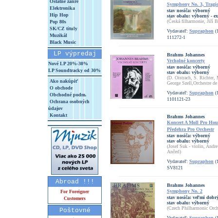
Ostatné žánre
Symphony No. 3, Tragic
Elektronika
stav nosiča:
výborný
Hip Hop
stav obalu:
výborný - ex
(Česká filharmonie, Jiří 
Pop 80s
SK/CZ tituly
Vydavateľ:
Supraphon
(
Muzikál
111272-1
Black Music
LP výpredaj
Brahms Johannes
Vrcholné koncerty
Nové LP 20%-30%
stav nosiča:
výborný
LP Soundtracky od 30%
stav obalu:
výborný
(D. Oistrach, S. Richter,
Ako nakúpiť
George Szell,Orchestre de
O obchode
Vydavateľ:
Supraphon
(
Obchodné podm.
1101121-23
Ochrana osobných
údajov
Kontakt
Brahms Johannes
Koncert A Moll Pro Hous
Předehra Pro Orchestr
stav nosiča:
výborný
stav obalu:
výborný
(Josef Suk - violin, Andre
Ančerl)
Vydavateľ:
Supraphon
(
SV8121
Abroad !!!
Brahms Johannes
Symphony No. 2
For Foreigner
stav nosiča:
veľmi dobrý
Customers
stav obalu:
výborný
(Czech Philharmonic Orche
Poštovné
Vydavateľ:
Supraphon
(