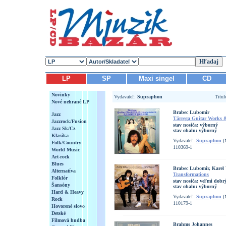
LP
SP
Maxi singel
CD
Novinky
Vydavateľ:
Supraphon
Titu
Nové nehrané LP
Brabec Lubomír
Jazz
Tárrega Guitar Works 
Jazzrock/Fusion
stav nosiča:
výborný
Jazz Sk/Cz
stav obalu:
výborný
Klasika
Vydavateľ:
Supraphon
(
Folk/Country
110369-1
World Music
Art-rock
Blues
Brabec Lubomír, Karel
Alternatíva
Transformations
Folklór
stav nosiča:
veľmi dobrý
Šansóny
stav obalu:
výborný
Hard & Heavy
Vydavateľ:
Supraphon
(
Rock
110179-1
Hovorené slovo
Detské
Filmová hudba
Brahms Johannes