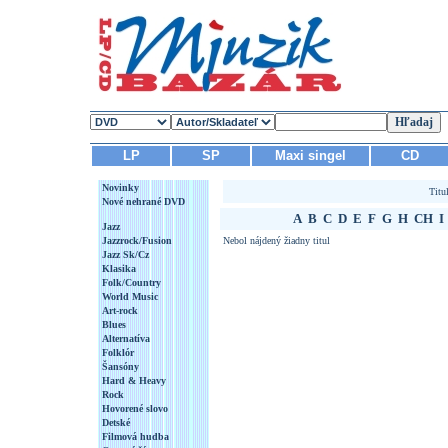
LP
SP
Maxi singel
CD
Novinky
Titu
Nové nehrané DVD
A
B
C
D
E
F
G
H
CH
I
Jazz
Jazzrock/Fusion
Nebol nájdený žiadny titul
Jazz Sk/Cz
Klasika
Folk/Country
World Music
Art-rock
Blues
Alternatíva
Folklór
Šansóny
Hard & Heavy
Rock
Hovorené slovo
Detské
Filmová hudba