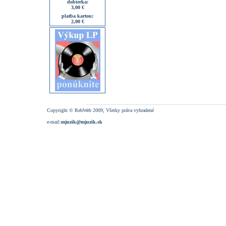
dobierka:
3,00 €
platba kartou:
2,00 €
Copyright © RebWeb 2009; Všetky práva vyhradené
e-mail:
mjuzik@mjuzik.sk