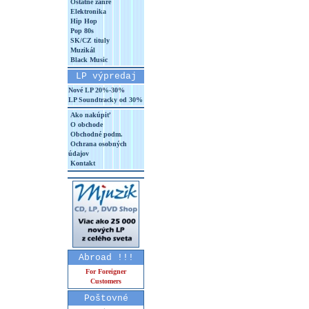
Ostatné žánre
Elektronika
Hip Hop
Pop 80s
SK/CZ tituly
Muzikál
Black Music
LP výpredaj
Nové LP 20%-30%
LP Soundtracky od 30%
Ako nakúpiť
O obchode
Obchodné podm.
Ochrana osobných
údajov
Kontakt
Abroad !!!
For Foreigner
Customers
Poštovné