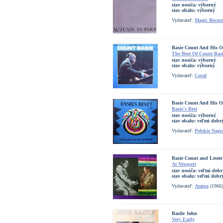
stav nosiča:
výborný
stav obalu:
výborný
Vydavateľ:
Magic Recor
Basie Count And His O
The Best Of Count Basi
stav nosiča:
výborný
stav obalu:
výborný
Vydavateľ:
Coral
Basie Count And His O
Basie`s Best
stav nosiča:
výborný
stav obalu:
veľmi dobrý
Vydavateľ:
Polskie Nagr
Basie Count and Leste
At Newport
stav nosiča:
veľmi dobr
stav obalu:
veľmi dobrý
Vydavateľ:
Amiga
(1966)
Basile John
Very Early