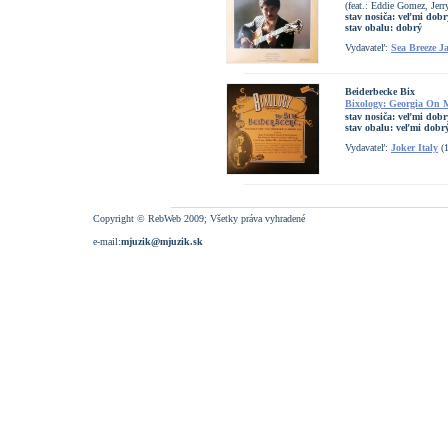
(feat.: Eddie Gomez, Jer
stav nosiča:
veľmi dobr
stav obalu:
dobrý
Vydavateľ:
Sea Breeze J
Beiderbecke Bix
Bixology: Georgia On
stav nosiča:
veľmi dobr
stav obalu:
veľmi dobrý
Vydavateľ:
Joker Italy
(1
Copyright © RebWeb 2009; Všetky práva vyhradené
e-mail:
mjuzik@mjuzik.sk