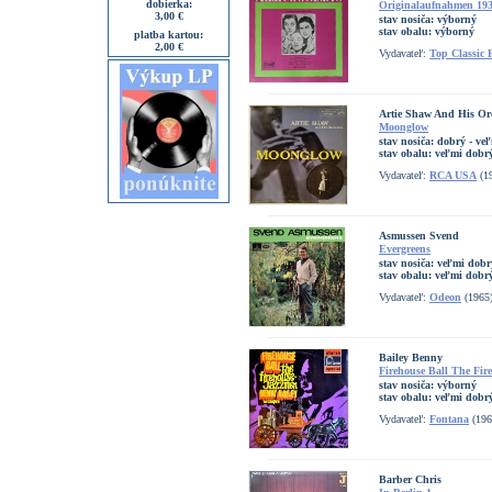
dobierka:
Originalaufnahmen 193
3,00 €
stav nosiča:
výborný
stav obalu:
výborný
platba kartou:
2,00 €
Vydavateľ:
Top Classic 
Artie Shaw And His Or
Moonglow
stav nosiča:
dobrý - ve
stav obalu:
veľmi dobr
Vydavateľ:
RCA USA
(1
Asmussen Svend
Evergreens
stav nosiča:
veľmi dobr
stav obalu:
veľmi dobrý
Vydavateľ:
Odeon
(1965
Bailey Benny
Firehouse Ball The Fir
stav nosiča:
výborný
stav obalu:
veľmi dobrý
Vydavateľ:
Fontana
(196
Barber Chris