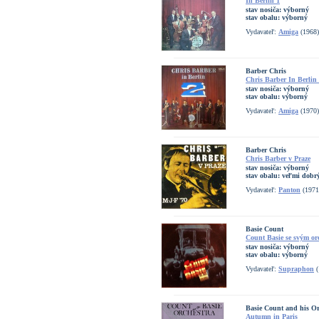
In Berlin 1
stav nosiča:
výborný
stav obalu:
výborný
Vydavateľ:
Amiga
(1968)
Barber Chris
Chris Barber In Berlin
stav nosiča:
výborný
stav obalu:
výborný
Vydavateľ:
Amiga
(1970)
Barber Chris
Chris Barber v Praze
stav nosiča:
výborný
stav obalu:
veľmi dobrý
Vydavateľ:
Panton
(1971
Basie Count
Count Basie se svým or
stav nosiča:
výborný
stav obalu:
výborný
Vydavateľ:
Supraphon
(
Basie Count and his Or
Autumn in Paris