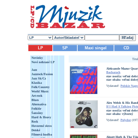
LP
SP
Maxi singel
CD
Novinky
Titu
Nové nehrané LP
Aleksande Mazur Quart
Jazz
Bacharach
Jazzrock/Fusion
stav nosiča:
veľmi dobr
Jazz Sk/Cz
stav obalu:
veľmi dobrý
Klasika
Vydavateľ:
Polskie Nagr
Folk/Country
World Music
Art-rock
Blues
Alex Welsh & His Ban
Alternatíva
If I Had A Talking Pic
Folklór
stav nosiča:
veľmi dobr
Šansóny
stav obalu:
výborný
Hard & Heavy
Vydavateľ:
Polydor
(197
Rock
Hovorené slovo
Detské
Filmová hudba
Alpert Herb & The Tij