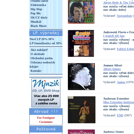
Ostatné žánre
Alpert Herb & The Tij
Elektronika
stav nosiča:
veľmi dobr
Hip Hop
stav obalu:
dobrý
Pop 80s
Vydavateľ:
Supraphon
(
SK/CZ tituly
Muzikál
Black Music
Ambrosetti Flavio e Fr
LP výpredaj
I grandi del jazz
Nové LP 20%-30%
stav nosiča:
výborný - 
stav obalu:
výborný
LP Soundtracky od 30%
Vydavateľ:
Fabbri Editor
Ako nakúpiť
O obchode
Obchodné podm.
Ochrana osobných
Ammon Albert
údajov
Albert Amons
Kontakt
stav nosiča:
veľmi dobr
stav obalu:
výborný
Vydavateľ:
Amiga
(1976/
Anderson Ernestine
Miss Ernestine Anders
stav nosiča:
výborný
stav obalu:
výborný
Abroad !!!
Vydavateľ:
EMI
(1967)
For Foreigner
Customers
Poštovné
Andrews Sisters