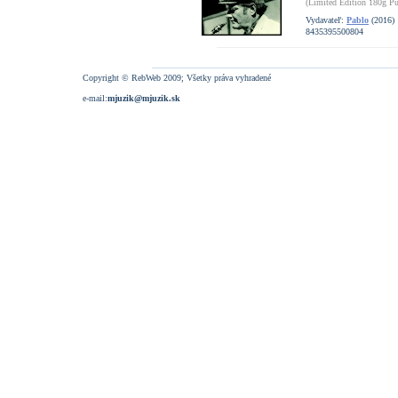
(Limited Edition 180g Pu
Vydavateľ:
Pablo
(2016)
8435395500804
Copyright © RebWeb 2009; Všetky práva vyhradené
e-mail:
mjuzik@mjuzik.sk