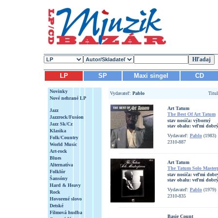
LP
SP
Maxi singel
CD
Novinky
Vydavateľ:
Pablo
Titu
Nové nehrané LP
Art Tatum
Jazz
The Best Of Art Tatum
Jazzrock/Fusion
stav nosiča:
výborný
Jazz Sk/Cz
stav obalu:
veľmi dobrý
Klasika
Vydavateľ:
Pablo
(1983)
Folk/Country
2310-887
World Music
Art-rock
Blues
Art Tatum
Alternatíva
The Tatum Solo Masterpi
Folklór
stav nosiča:
veľmi dobr
Šansóny
stav obalu:
veľmi dobr
Hard & Heavy
Vydavateľ:
Pablo
(1979)
Rock
2310-835
Hovorené slovo
Detské
Filmová hudba
Basie Count