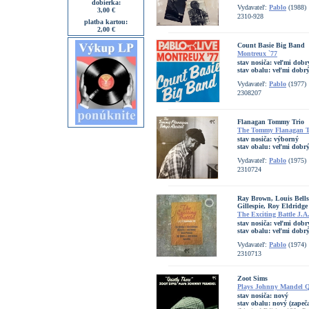
dobierka:
Vydavateľ:
Pablo
(1988)
3,00 €
2310-928
platba kartou:
2,00 €
Count Basie Big Band
Montreux `77
stav nosiča:
veľmi dobr
stav obalu:
veľmi dobrý
Vydavateľ:
Pablo
(1977)
2308207
Flanagan Tommy Trio
The Tommy Flanagan To
stav nosiča:
výborný
stav obalu:
veľmi dobr
Vydavateľ:
Pablo
(1975)
2310724
Ray Brown, Louis Bellso
Gillespie, Roy Eldridge
The Exciting Battle J.A
stav nosiča:
veľmi dobr
stav obalu:
veľmi dobrý
Vydavateľ:
Pablo
(1974)
2310713
Zoot Sims
Plays Johnny Mandel Q
stav nosiča:
nový
stav obalu:
nový (zapeč