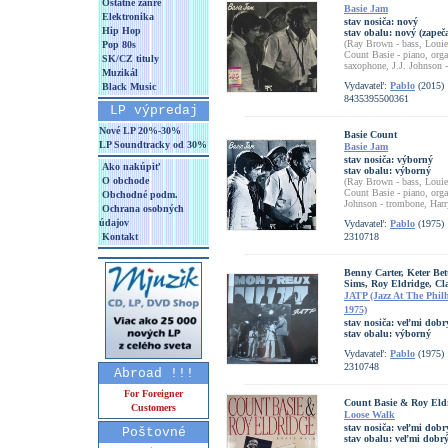
Ostatné žánre
Basie Jam
Elektronika
stav nosiča:
nový
Hip Hop
stav obalu:
nový (zapeč
(Ray Brown - bass, Louie 
Pop 80s
Count Basie - piano, org
SK/CZ tituly
saxophone, J.J. Johnson 
Muzikál
Vydavateľ:
Pablo
(2015)
Black Music
8435395500361
LP výpredaj
Nové LP 20%-30%
Basie Count
LP Soundtracky od 30%
Basie Jam
stav nosiča:
výborný
Ako nakúpiť
stav obalu:
výborný
O obchode
(Ray Brown - bass, Louie 
Count Basie - piano, orga
Obchodné podm.
Johnson - trombone, Harr
Ochrana osobných
údajov
Vydavateľ:
Pablo
(1975)
Kontakt
2310718
Benny Carter, Keter Be
Sims, Roy Eldridge, Cl
JATP (Jazz At The Phil
1975)
stav nosiča:
veľmi dobr
stav obalu:
výborný
Vydavateľ:
Pablo
(1975)
2310748
Abroad !!!
For Foreigner
Count Basie & Roy Eld
Customers
Loose Walk
stav nosiča:
veľmi dobr
Poštovné
stav obalu:
veľmi dobrý