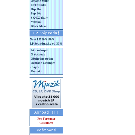
Ostatné žánre
Elektronika
Hip Hop
Pop 80s
SK/CZ tituly
Muzikál
Black Music
LP výpredaj
Nové LP 20%-30%
LP Soundtracky od 30%
Ako nakúpiť
O obchode
Obchodné podm.
Ochrana osobných
údajov
Kontakt
Abroad !!!
For Foreigner
Customers
Poštovné