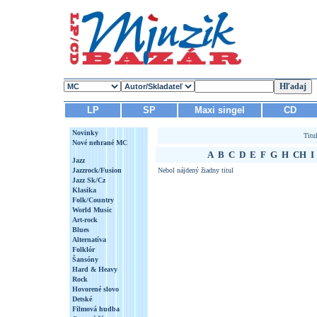
LP
SP
Maxi singel
CD
Novinky
Titu
Nové nehrané MC
A
B
C
D
E
F
G
H
CH
I
Jazz
Jazzrock/Fusion
Nebol nájdený žiadny titul
Jazz Sk/Cz
Klasika
Folk/Country
World Music
Art-rock
Blues
Alternatíva
Folklór
Šansóny
Hard & Heavy
Rock
Hovorené slovo
Detské
Filmová hudba