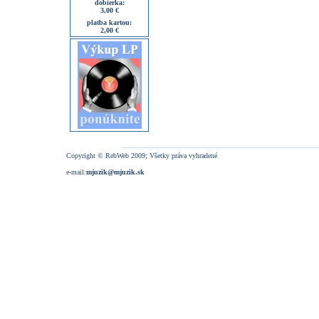
dobierka:
3,00 €
platba kartou:
2,00 €
Copyright © RebWeb 2009; Všetky práva vyhradené
e-mail:
mjuzik@mjuzik.sk