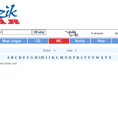
O obchode
Ak
Maxi singel
CD
MC
Knihy
Noty
Titulov: 0
Strán: 0
A
B
C
D
E
F
G
H
CH
I
J
K
L
M
N
O
P
R
S
T
U
V
W
X
Y
Z
ený žiadny titul