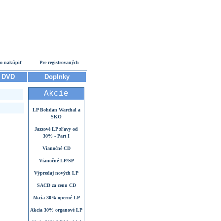
o nakúpiť
Pre registrovaných
DVD
Doplnky
Akcie
LP Bohdan Warchal a
SKO
Jazzové LP zľavy od
30% - Part I
Vianočné CD
Vianočné LP/SP
Výpredaj nových LP
SACD za cenu CD
Akcia 30% operné LP
Akcia 30% organové LP