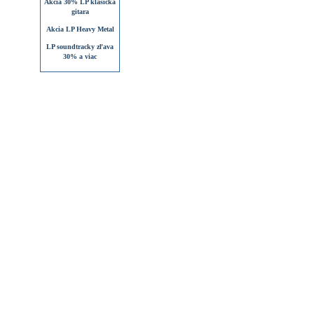
Akcia 30% LP klasická
gitara
Akcia LP Heavy Metal
LP soundtracky zľava
30% a viac