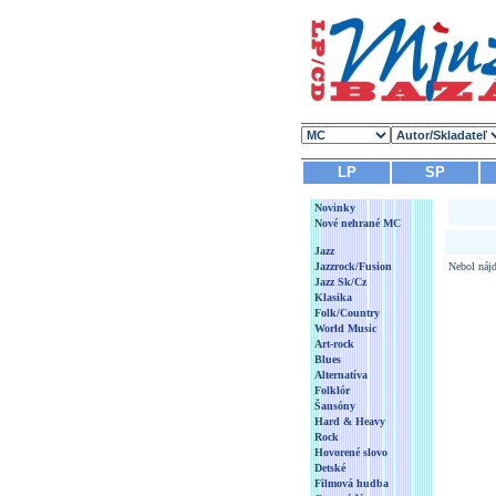
LP
SP
Novinky
Nové nehrané MC
Jazz
Jazzrock/Fusion
Nebol nájd
Jazz Sk/Cz
Klasika
Folk/Country
World Music
Art-rock
Blues
Alternatíva
Folklór
Šansóny
Hard & Heavy
Rock
Hovorené slovo
Detské
Filmová hudba