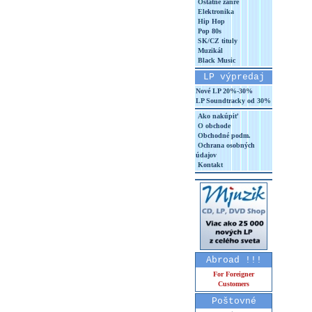
Ostatné žánre
Elektronika
Hip Hop
Pop 80s
SK/CZ tituly
Muzikál
Black Music
LP výpredaj
Nové LP 20%-30%
LP Soundtracky od 30%
Ako nakúpiť
O obchode
Obchodné podm.
Ochrana osobných
údajov
Kontakt
Abroad !!!
For Foreigner
Customers
Poštovné