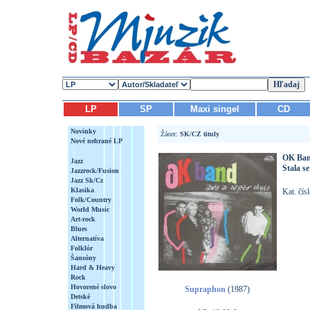
LP
SP
Maxi singel
CD
Novinky
Žáner:
SK/CZ tituly
Nové nehrané LP
OK Ba
Jazz
Stala s
Jazzrock/Fusion
Jazz Sk/Cz
Klasika
Kat. čís
Folk/Country
World Music
Art-rock
Blues
Alternatíva
Folklór
Šansóny
Hard & Heavy
Rock
Hovorené slovo
Supraphon
(1987)
Detské
Filmová hudba