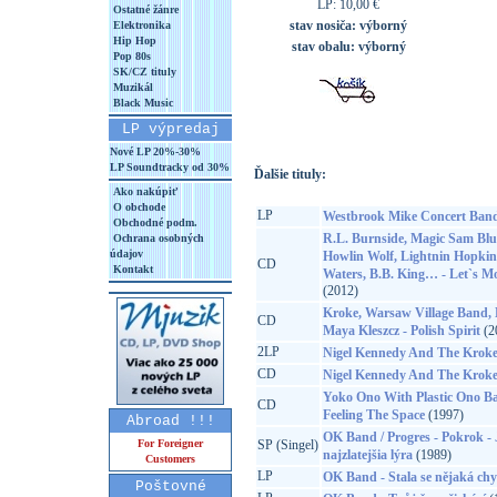
LP: 10,00 €
Ostatné žánre
stav nosiča:
výborný
Elektronika
Hip Hop
stav obalu:
výborný
Pop 80s
SK/CZ tituly
Muzikál
Black Music
LP výpredaj
Nové LP 20%-30%
LP Soundtracky od 30%
Ďalšie tituly:
Ako nakúpiť
O obchode
LP
Westbrook Mike Concert Band 
Obchodné podm.
R.L. Burnside, Magic Sam Bl
Ochrana osobných
údajov
Howlin Wolf, Lightnin Hopki
CD
Kontakt
Waters, B.B. King… - Let`s Mo
(2012)
Kroke, Warsaw Village Band, M
CD
Maya Kleszcz - Polish Spirit
(2
2LP
Nigel Kennedy And The Kroke 
CD
Nigel Kennedy And The Kroke 
Yoko Ono With Plastic Ono Ba
CD
Feeling The Space
(1997)
Abroad !!!
OK Band / Progres - Pokrok - J
For Foreigner
SP (Singel)
najzlatejšia lýra
(1989)
Customers
LP
OK Band - Stala se nějaká ch
Poštovné