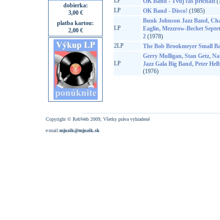
LP
OK Band - Tvůj čas přichází
(
dobierka:
LP
OK Band - Disco!
(1985)
3,00 €
Bunk Johnson Jazz Band, Ch
platba kartou:
LP
Eaglin, Mezzrow-Bechet Septet,
2,00 €
2
(1978)
2LP
The Bob Brookmeyer Small Ban
Gerry Mulligan, Stan Getz, Na
LP
Jazz Gala Big Band, Peter Hel
(1976)
Copyright © RebWeb 2009; Všetky práva vyhradené
e-mail:
mjuzik@mjuzik.sk