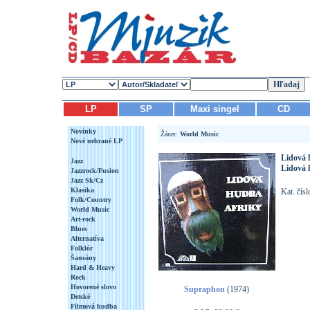
LP
SP
Maxi singel
CD
Novinky
Žáner:
World Music
Nové nehrané LP
Lidová 
Jazz
Lidová 
Jazzrock/Fusion
Jazz Sk/Cz
Klasika
Kat. čís
Folk/Country
World Music
Art-rock
Blues
Alternatíva
Folklór
Šansóny
Hard & Heavy
Rock
Hovorené slovo
Supraphon
(1974)
Detské
Filmová hudba