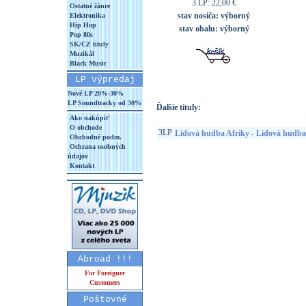
3 LP: 22,00 €
Ostatné žánre
stav nosiča:
výborný
Elektronika
Hip Hop
stav obalu:
výborný
Pop 80s
SK/CZ tituly
Muzikál
Black Music
LP výpredaj
Nové LP 20%-30%
LP Soundtracky od 30%
Ďalšie tituly:
Ako nakúpiť
O obchode
3LP
Lidová hudba Afriky - Lidová hudba
Obchodné podm.
Ochrana osobných
údajov
Kontakt
Abroad !!!
For Foreigner
Customers
Poštovné