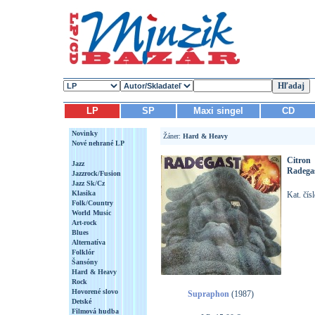
LP
SP
Maxi singel
CD
Novinky
Žáner:
Hard & Heavy
Nové nehrané LP
Citron
Jazz
Radega
Jazzrock/Fusion
Jazz Sk/Cz
Klasika
Kat. čí
Folk/Country
World Music
Art-rock
Blues
Alternatíva
Folklór
Šansóny
Hard & Heavy
Rock
Hovorené slovo
Supraphon
(1987)
Detské
Filmová hudba