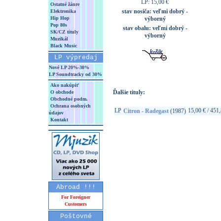
LP: 15,00 €
Ostatné žánre
stav nosiča:
veľmi dobrý -
Elektronika
Hip Hop
výborný
Pop 80s
stav obalu:
veľmi dobrý -
SK/CZ tituly
výborný
Muzikál
Black Music
LP výpredaj
Nové LP 20%-30%
LP Soundtracky od 30%
Ako nakúpiť
Ďalšie tituly:
O obchode
Obchodné podm.
Ochrana osobných
LP
15,00 € / 451
Citron - Radegast
(1987)
údajov
Kontakt
Abroad !!!
For Foreigner
Customers
Poštovné