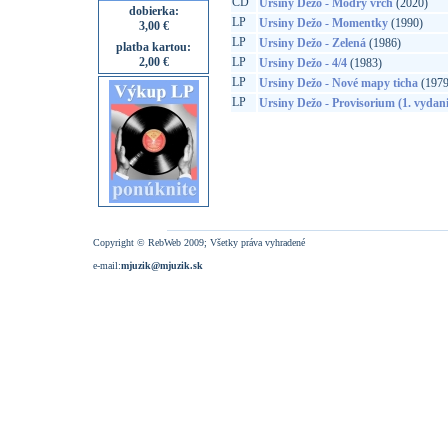
CD
Ursiny Dežo - Modrý vrch
(2020)
dobierka:
LP
Ursiny Dežo - Momentky
(1990)
3,00 €
LP
Ursiny Dežo - Zelená
(1986)
platba kartou:
2,00 €
LP
Ursiny Dežo - 4/4
(1983)
LP
Ursiny Dežo - Nové mapy ticha
(1979
LP
Ursiny Dežo - Provisorium (1. vydani
Copyright © RebWeb 2009; Všetky práva vyhradené
e-mail:
mjuzik@mjuzik.sk