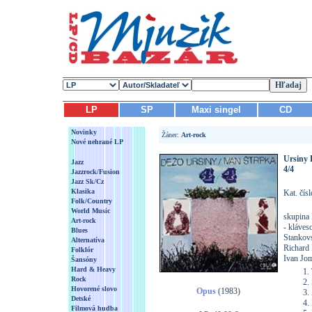
LP
SP
Maxi singel
CD
Novinky
Žáner:
Art-rock
Nové nehrané LP
Ursiny 
Jazz
4/4
Jazzrock/Fusion
Jazz Sk/Cz
Klasika
Kat. čís
Folk/Country
World Music
skupina
Art-rock
- kláves
Blues
Stankovs
Alternatíva
Richard 
Folklór
Ivan Jom
Šansóny
Hard & Heavy
Rock
Hovorené slovo
Opus
(1983)
Detské
Filmová hudba