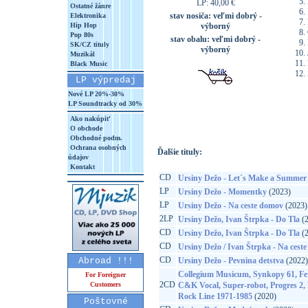
LP: 40,00 €
Ostatné žánre
stav nosiča:
veľmi dobrý -
Elektronika
Hip Hop
výborný
Pop 80s
stav obalu:
veľmi dobrý -
SK/CZ tituly
výborný
Muzikál
Black Music
LP výpredaj
Nové LP 20%-30%
LP Soundtracky od 30%
Ako nakúpiť
O obchode
Obchodné podm.
Ochrana osobných
Ďalšie tituly:
údajov
Kontakt
CD
Ursiny Dežo - Let`s Make a Summer
LP
Ursiny Dežo - Momentky
(2023)
LP
Ursiny Dežo - Na ceste domov
(2023)
2LP
Ursiny Dežo, Ivan Štrpka - Do Tla
(2
CD
Ursiny Dežo, Ivan Štrpka - Do Tla
(2
CD
Ursiny Dežo / Ivan Štrpka - Na cest
CD
Abroad !!!
Ursiny Dežo - Pevnina detstva
(2022)
Collegium Musicum, Synkopy 61, Fe
For Foreigner
2CD
Customers
C&K Vocal, Super-robot, Progres 2,
Rock Line 1971-1985
(2020)
Poštovné