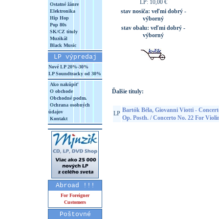
LP: 10,00 €
Ostatné žánre
stav nosiča:
veľmi dobrý -
Elektronika
Hip Hop
výborný
Pop 80s
stav obalu:
veľmi dobrý -
SK/CZ tituly
výborný
Muzikál
Black Music
LP výpredaj
Nové LP 20%-30%
LP Soundtracky od 30%
Ako nakúpiť
Ďalšie tituly:
O obchode
Obchodné podm.
Ochrana osobných
Bartók Béla, Giovanni Viotti - Concert
údajov
LP
Op. Posth. / Concerto No. 22 For Viol
Kontakt
Abroad !!!
For Foreigner
Customers
Poštovné