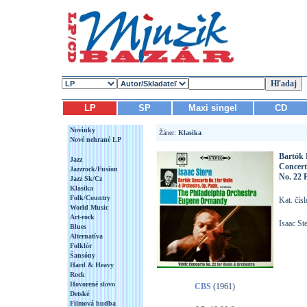
LP
SP
Maxi singel
CD
Novinky
Žáner:
Klasika
Nové nehrané LP
Bartók 
Jazz
Concert
Jazzrock/Fusion
No. 22 
Jazz Sk/Cz
Klasika
Folk/Country
Kat. čí
World Music
Art-rock
Isaac St
Blues
Alternatíva
Folklór
Šansóny
Hard & Heavy
Rock
Hovorené slovo
CBS
(1961)
Detské
Filmová hudba