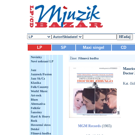
LP
SP
Maxi singel
CD
Novinky
Žáner:
Filmová hudba
Nové nehrané LP
Maurice
Jazz
Doctor 
Jazzrock/Fusion
Jazz Sk/Cz
Klasika
Kat. čís
Folk/Country
World Music
Art-rock
Blues
Alternatíva
Folklór
Šansóny
Hard & Heavy
Rock
Hovorené slovo
MGM Records
(1965)
Detské
Filmová hudba