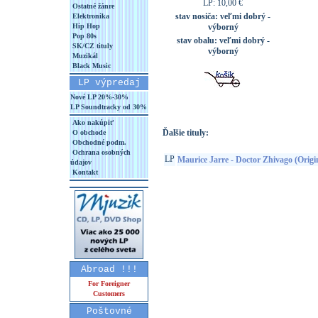
LP: 10,00 €
Ostatné žánre
stav nosiča:
veľmi dobrý -
Elektronika
Hip Hop
výborný
Pop 80s
stav obalu:
veľmi dobrý -
SK/CZ tituly
výborný
Muzikál
Black Music
LP výpredaj
Nové LP 20%-30%
LP Soundtracky od 30%
Ako nakúpiť
Ďalšie tituly:
O obchode
Obchodné podm.
Ochrana osobných
LP
Maurice Jarre - Doctor Zhivago (Orig
údajov
Kontakt
Abroad !!!
For Foreigner
Customers
Poštovné