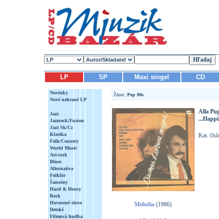
LP
SP
Maxi singel
CD
Novinky
Žáner:
Pop 80s
Nové nehrané LP
Alla Pu
Jazz
...Happi
Jazzrock/Fusion
Jazz Sk/Cz
Klasika
Kat. čís
Folk/Country
World Music
Art-rock
Blues
Alternatíva
Folklór
Šansóny
Hard & Heavy
Rock
Hovorené slovo
Melodia
(1986)
Detské
Filmová hudba