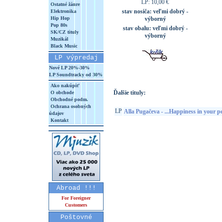
LP: 10,00 €
Ostatné žánre
stav nosiča:
veľmi dobrý -
Elektronika
Hip Hop
výborný
Pop 80s
stav obalu:
veľmi dobrý -
SK/CZ tituly
výborný
Muzikál
Black Music
LP výpredaj
Nové LP 20%-30%
LP Soundtracky od 30%
Ako nakúpiť
Ďalšie tituly:
O obchode
Obchodné podm.
Ochrana osobných
LP
Alla Pugačeva - ...Happiness in your pe
údajov
Kontakt
Abroad !!!
For Foreigner
Customers
Poštovné