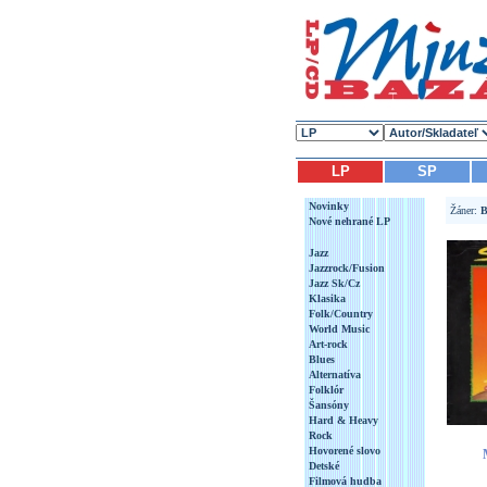
LP
SP
Novinky
Žáner:
B
Nové nehrané LP
Jazz
Jazzrock/Fusion
Jazz Sk/Cz
Klasika
Folk/Country
World Music
Art-rock
Blues
Alternatíva
Folklór
Šansóny
Hard & Heavy
Rock
Hovorené slovo
Detské
Filmová hudba