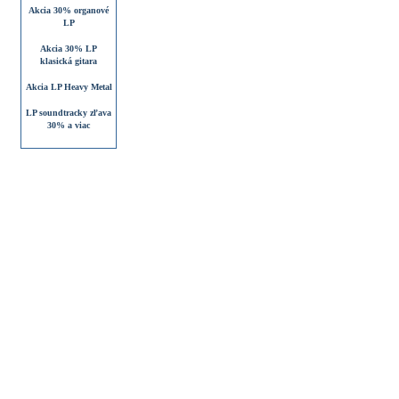
Akcia 30% organové
LP
Akcia 30% LP
klasická gitara
Akcia LP Heavy Metal
LP soundtracky zľava
30% a viac