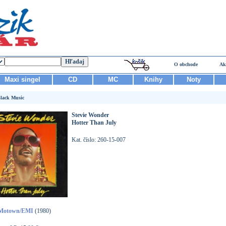
O obchode
Ak
Maxi singel
CD
MC
Knihy
Noty
lack Music
Stevie Wonder
Hotter Than July
Kat. číslo: 260-15-007
Motown/EMI
(1980)