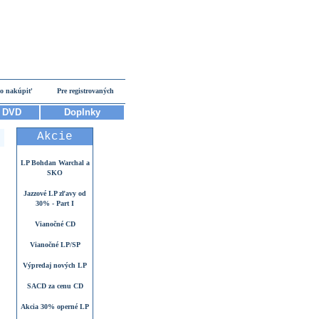
o nakúpiť
Pre registrovaných
DVD
Doplnky
Akcie
LP Bohdan Warchal a
SKO
Jazzové LP zľavy od
30% - Part I
Vianočné CD
Vianočné LP/SP
Výpredaj nových LP
SACD za cenu CD
Akcia 30% operné LP