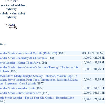
LP: 15,00 €
v nosiča:
veľmi dobrý -
výborný
v obalu:
veľmi dobrý -
výborný
ituly:
8,00 € / 241,01 Sk
onder Stevie - Sunshine of My Life (1966-1972)
(1988)
14,00 € / 421,76 Sk
onder Stevie - Someday At Christmas
(1984)
15,00 € / 451,89 Sk
tevie Wonder - Hotter Than July
(1980)
onder Stevie - Stevie Wonder`s Journey Through The Secret Life
10,00 € / 301,26 Sk
f Plants
(1979)
dwin Starr, Gladys Knight, Smokey Robinson, Marvin Gaye, Jr.
15,00 € / 451,89 Sk
alker, Stevie Wonder, Four Tops, Temptations, Jackson 5, Diana
oss, Supremes - Černá galaxie
(1975)
12,00 € / 361,51 Sk
onder Stevie - Wonder Stevie
(1972)
12,00 € / 361,51 Sk
onder Stevie - Stevie Wonder Live
(1970)
ittle Stevie Wonder - The 12 Year Old Genius - Recorded Live
14,00 € / 421,76 Sk
1963)