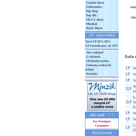
Ostatné žánre
sta
Elektronika
Hip Hop
Pop 80s
sta
SK/CZ tituly
Muzikál
Black Music
LP výpredaj
Nové LP 20%-30%
LP Soundtracky od 30%
Ako nakúpiť
Ďalšie t
O obchode
Obchodné podm.
Ochrana osobných
LP
W
údajov
Kontakt
LP
W
LP
S
W
2LP
O
E
2LP
W
R
LP
W
Abroad !!!
LP
W
For Foreigner
L
Customers
LP
(
Poštovné