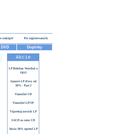
o nakúpiť
Pre registrovaných
DVD
Doplnky
Akcie
LP Bohdan Warchal a
SKO
Jazzové LP zľavy od
30% - Part I
Vianočné CD
Vianočné LP/SP
Výpredaj nových LP
SACD za cenu CD
Akcia 30% operné LP