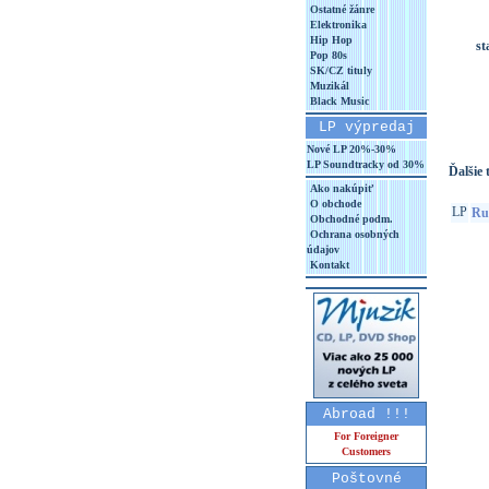
Ostatné žánre
Elektronika
Hip Hop
st
Pop 80s
SK/CZ tituly
Muzikál
Black Music
LP výpredaj
Nové LP 20%-30%
LP Soundtracky od 30%
Ďalšie t
Ako nakúpiť
O obchode
LP
Rud
Obchodné podm.
Ochrana osobných
údajov
Kontakt
Abroad !!!
For Foreigner
Customers
Poštovné