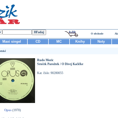
O obchode
Ak
Maxi singel
CD
MC
Knihy
Noty
etské
Rudo Moric
Srnček Parožtek / O Divej Kačičke
Kat. číslo: 90280055
Opus
(1970)