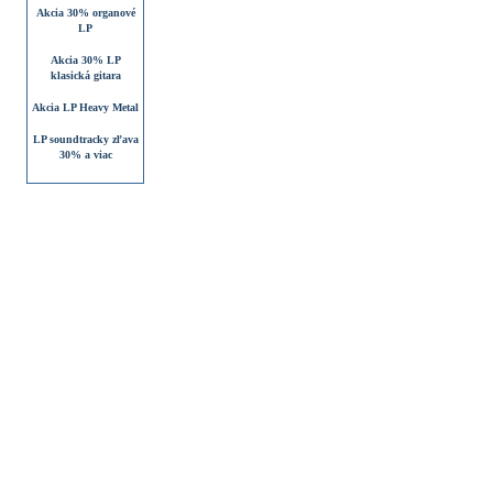
Akcia 30% organové
LP
Akcia 30% LP
klasická gitara
Akcia LP Heavy Metal
LP soundtracky zľava
30% a viac