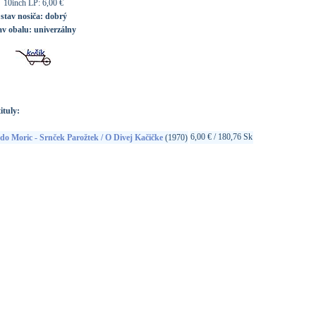
10inch LP: 6,00 €
stav nosiča:
dobrý
av obalu:
univerzálny
ituly:
6,00 € / 180,76 Sk
o Moric - Srnček Parožtek / O Divej Kačičke
(1970)