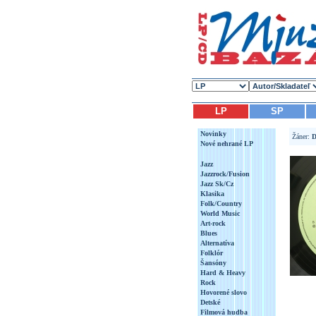
LP
SP
Novinky
Žáner:
D
Nové nehrané LP
Jazz
Jazzrock/Fusion
Jazz Sk/Cz
Klasika
Folk/Country
World Music
Art-rock
Blues
Alternatíva
Folklór
Šansóny
Hard & Heavy
Rock
Hovorené slovo
Detské
Filmová hudba