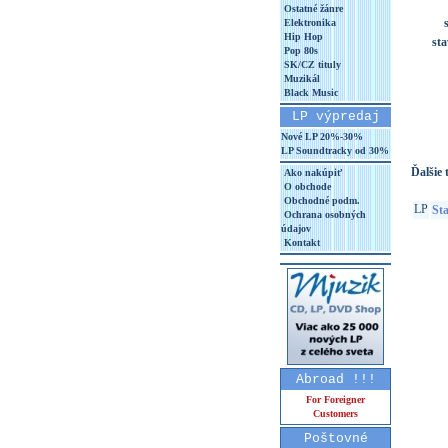
Ostatné žánre
Elektronika
Hip Hop
sta
Pop 80s
SK/CZ tituly
Muzikál
Black Music
LP výpredaj
Nové LP 20%-30%
LP Soundtracky od 30%
Ďalšie t
Ako nakúpiť
O obchode
Obchodné podm.
LP
Sta
Ochrana osobných
údajov
Kontakt
Abroad !!!
For Foreigner
Customers
Poštovné