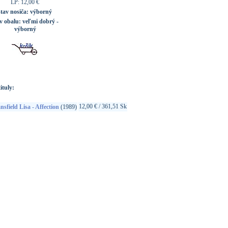
LP: 12,00 €
stav nosiča:
výborný
v obalu:
veľmi dobrý -
výborný
ituly:
12,00 € / 361,51 Sk
nsfield Lisa - Affection
(1989)