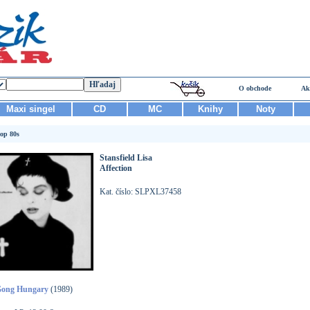
O obchode
Ak
Maxi singel
CD
MC
Knihy
Noty
op 80s
Stansfield Lisa
Affection
Kat. číslo: SLPXL37458
ong Hungary
(1989)