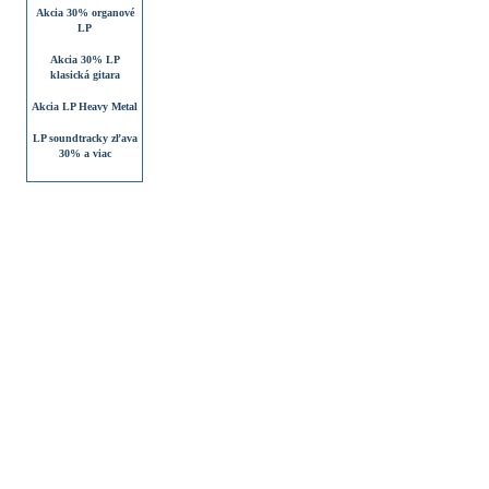
Akcia 30% organové
LP
Akcia 30% LP
klasická gitara
Akcia LP Heavy Metal
LP soundtracky zľava
30% a viac