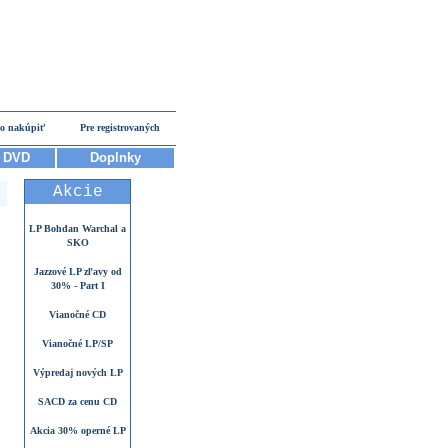
o nakúpiť
Pre registrovaných
DVD
Doplnky
Akcie
LP Bohdan Warchal a
SKO
Jazzové LP zľavy od
30% - Part I
Vianočné CD
Vianočné LP/SP
Výpredaj nových LP
SACD za cenu CD
Akcia 30% operné LP