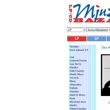
LP
SP
Novinky
Žáner:
P
Nové nehrané LP
Jazz
Jazzrock/Fusion
Jazz Sk/Cz
Klasika
Folk/Country
World Music
Art-rock
Blues
Alternatíva
Folklór
Šansóny
Hard & Heavy
Rock
Hovorené slovo
G
Detské
Filmová hudba