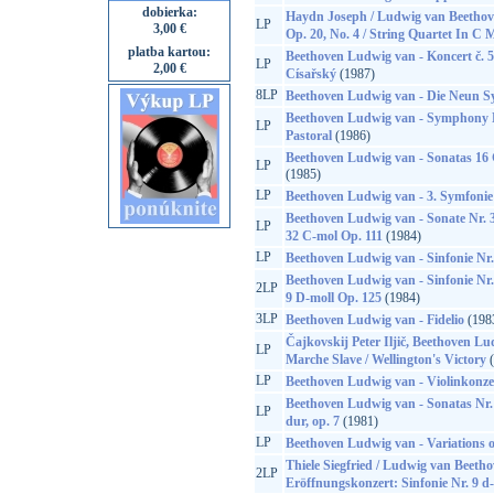
dobierka:
Haydn Joseph / Ludwig van Beethove
LP
3,00 €
Op. 20, No. 4 / String Quartet In C M
platba kartou:
Beethoven Ludwig van - Koncert č. 5
LP
2,00 €
Císařský
(1987)
8LP
Beethoven Ludwig van - Die Neun 
Beethoven Ludwig van - Symphony N
LP
Pastoral
(1986)
Beethoven Ludwig van - Sonatas 16 G
LP
(1985)
LP
Beethoven Ludwig van - 3. Symfonie
Beethoven Ludwig van - Sonate Nr. 3
LP
32 C-mol Op. 111
(1984)
LP
Beethoven Ludwig van - Sinfonie Nr.
Beethoven Ludwig van - Sinfonie Nr.
2LP
9 D-moll Op. 125
(1984)
3LP
Beethoven Ludwig van - Fidelio
(198
Čajkovskij Peter Iljič, Beethoven L
LP
Marche Slave / Wellington's Victory
(
LP
Beethoven Ludwig van - Violinkonze
Beethoven Ludwig van - Sonatas Nr. 3
LP
dur, op. 7
(1981)
LP
Beethoven Ludwig van - Variations 
Thiele Siegfried / Ludwig van Beet
2LP
Eröffnungskonzert: Sinfonie Nr. 9 d