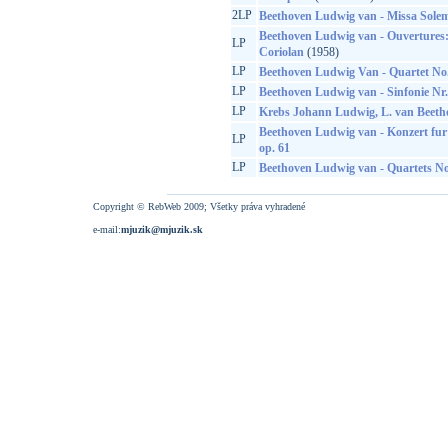
2LP
Beethoven Ludwig van - Missa Solem
Beethoven Ludwig van - Ouvertures: 
LP
Coriolan
(1958)
LP
Beethoven Ludwig Van - Quartet No. 
LP
Beethoven Ludwig van - Sinfonie Nr.
LP
Krebs Johann Ludwig, L. van Beetho
Beethoven Ludwig van - Konzert fur
LP
op. 61
LP
Beethoven Ludwig van - Quartets No
Copyright © RebWeb 2009; Všetky práva vyhradené
e-mail:
mjuzik@mjuzik.sk