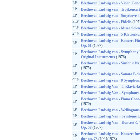
LP
Beethoven Ludwig van - Violin Conc
LP
Beethoven Ludwig van - Trojkoncert
LP
Beethoven Ludwig van - Smyčcové k
3LP
Beethoven Ludwig van - Fidelio
(197
2LP
Beethoven Ludwig van - Missa Sole
4LP
Beethoven Ludwig van - 5 Klavierko
Beethoven Ludwig van - Konzert Fü
LP
Op. 61
(1977)
Beethoven Ludwig van - Symphony N
LP
Original Instruments
(1976)
Beethoven Ludwig van - Sinfonie Nr.
LP
(1975)
LP
Beethoven Ludwig van - Sonata B du
9LP
Beethoven Ludwig van - 9 Symphoni
LP
Beethoven Ludwig Van - 5. Klavierk
LP
Beethoven Ludwig Van - Symphony 
Beethoven Ludwig van - Piano Conce
LP
(1970)
LP
Beethoven Ludwig van - Wellingtons 
LP
Beethoven Ludwig Van - Symfonie Č.
Beethoven Ludwig Van - Koncert č. 4
LP
Op. 58
(1967)
Beethoven Ludwig van - Konzert fur 
LP
dur op. 73
(1964/1978)