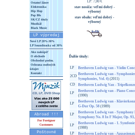
LP: 7,00 €
Ostatné žánre
stav nosiča:
veľmi dobrý -
Elektronika
Hip Hop
výborný
Pop 80s
stav obalu:
veľmi dobrý -
SK/CZ tituly
výborný
Muzikál
Black Music
LP výpredaj
Nové LP 20%-30%
LP Soundtracky od 30%
Ako nakúpiť
Ďalšie tituly:
O obchode
Obchodné podm.
Ochrana osobných
LP
Beethoven Ludwig van - Violin Conc
údajov
Kontakt
Beethoven Ludwig van - Symphonies
2CD
Symphonies, Vol. 4)
(2011)
CD
Beethoven Ludwig Van - Tripelkonzer
Beethoven Ludwig van - Piano Conce
LP
(1990)
Beethoven Ludwig van - Klavierkonzer
LP
G-Dur Op. 58
(1989)
Beethoven Ludwig van - Symphony N
Abroad !!!
LP
Symphony No. 8 In F Major, Op. 93,
For Foreigner
Beethoven Ludwig van - 1. Symfonie
Customers
LP
(1988)
Poštovné
LP
Beethoven Ludwig van - Appasionata