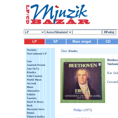
LP
SP
Maxi singel
CD
Novinky
Žáner:
Klasika
Nové nehrané LP
Beethov
Jazz
Sinfonie
Jazzrock/Fusion
Jazz Sk/Cz
Klasika
Kat. čís
Folk/Country
World Music
Gewandh
Art-rock
Blues
Alternatíva
Folklór
Šansóny
Hard & Heavy
Rock
Hovorené slovo
Philips
(1975)
Detské
Filmová hudba