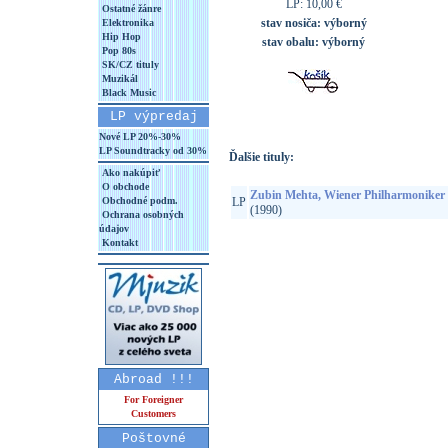
LP: 10,00 €
Ostatné žánre
stav nosiča:
výborný
Elektronika
Hip Hop
stav obalu:
výborný
Pop 80s
SK/CZ tituly
Muzikál
Black Music
LP výpredaj
Nové LP 20%-30%
LP Soundtracky od 30%
Ďalšie tituly:
Ako nakúpiť
O obchode
Zubin Mehta, Wiener Philharmoniker 
Obchodné podm.
LP
(1990)
Ochrana osobných
údajov
Kontakt
Abroad !!!
For Foreigner
Customers
Poštovné