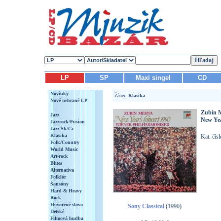
LP
SP
Maxi singel
CD
Novinky
Žáner:
Klasika
Nové nehrané LP
Zubin M
Jazz
New Yea
Jazzrock/Fusion
Jazz Sk/Cz
Klasika
Kat. čís
Folk/Country
World Music
Art-rock
Blues
Alternatíva
Folklór
Šansóny
Hard & Heavy
Rock
Hovorené slovo
Sony Classical
(1990)
Detské
Filmová hudba