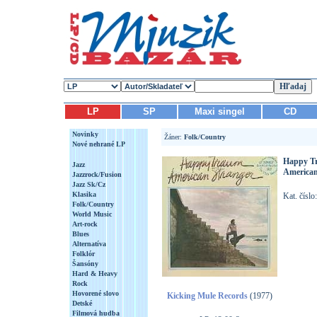
LP
SP
Maxi singel
CD
Novinky
Žáner:
Folk/Country
Nové nehrané LP
Happy T
Jazz
American
Jazzrock/Fusion
Jazz Sk/Cz
Klasika
Kat. čísl
Folk/Country
World Music
Art-rock
Blues
Alternatíva
Folklór
Šansóny
Hard & Heavy
Rock
Hovorené slovo
Kicking Mule Records
(1977)
Detské
Filmová hudba