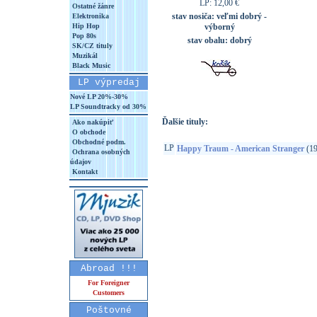
LP: 12,00 €
Ostatné žánre
stav nosiča:
veľmi dobrý -
Elektronika
Hip Hop
výborný
Pop 80s
stav obalu:
dobrý
SK/CZ tituly
Muzikál
Black Music
LP výpredaj
Nové LP 20%-30%
LP Soundtracky od 30%
Ďalšie tituly:
Ako nakúpiť
O obchode
Obchodné podm.
LP
Happy Traum - American Stranger
(19
Ochrana osobných
údajov
Kontakt
Abroad !!!
For Foreigner
Customers
Poštovné