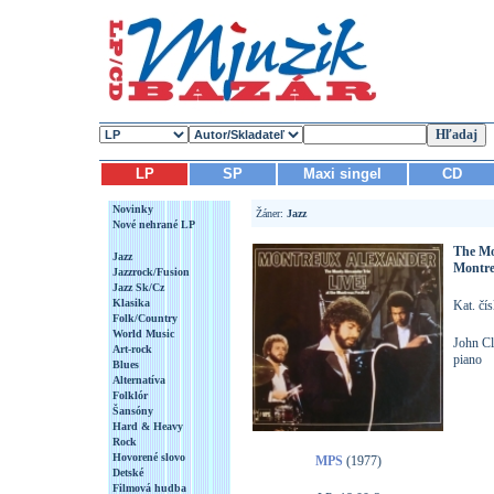
LP
SP
Maxi singel
CD
Novinky
Žáner:
Jazz
Nové nehrané LP
The Mo
Jazz
Montre
Jazzrock/Fusion
Jazz Sk/Cz
Klasika
Kat. čí
Folk/Country
World Music
John Cl
Art-rock
piano
Blues
Alternatíva
Folklór
Šansóny
Hard & Heavy
Rock
Hovorené slovo
MPS
(1977)
Detské
Filmová hudba