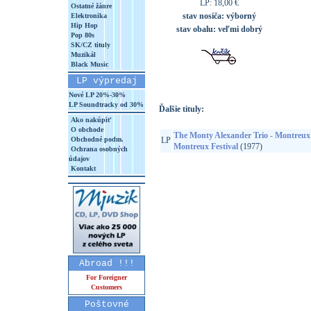
LP: 18,00 €
Ostatné žánre
stav nosiča:
výborný
Elektronika
Hip Hop
stav obalu:
veľmi dobrý
Pop 80s
SK/CZ tituly
Muzikál
Black Music
LP výpredaj
Nové LP 20%-30%
LP Soundtracky od 30%
Ďalšie tituly:
Ako nakúpiť
O obchode
The Monty Alexander Trio - Montreux 
Obchodné podm.
LP
Montreux Festival
(1977)
Ochrana osobných
údajov
Kontakt
Abroad !!!
For Foreigner
Customers
Poštovné