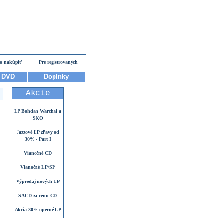
o nakúpiť
Pre registrovaných
DVD
Doplnky
Akcie
LP Bohdan Warchal a
SKO
Jazzové LP zľavy od
30% - Part I
Vianočné CD
Vianočné LP/SP
Výpredaj nových LP
SACD za cenu CD
Akcia 30% operné LP