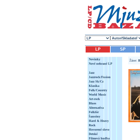
LP
SP
Novinky
Žáner:
B
Nové nehrané LP
Jazz
Jazzrock/Fusion
Jazz Sk/Cz
Klasika
Folk/Country
World Music
Art-rock
Blues
Alternatíva
Folklór
Šansóny
Hard & Heavy
Rock
Hovorené slovo
Detské
Filmová hudba