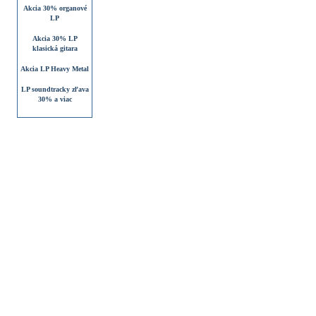
Akcia 30% organové
LP
Akcia 30% LP
klasická gitara
Akcia LP Heavy Metal
LP soundtracky zľava
30% a viac