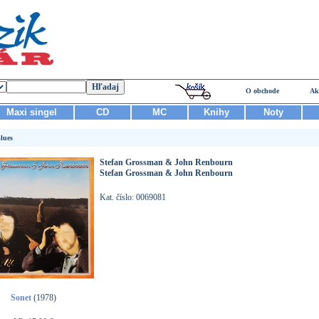
O obchode
Ak
Maxi singel
CD
MC
Knihy
Noty
lues
Stefan Grossman & John Renbourn
Stefan Grossman & John Renbourn
Kat. číslo: 0069081
Sonet
(1978)