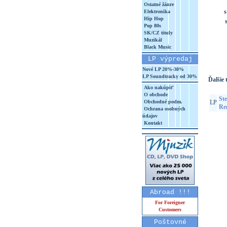
Ostatné žánre
s
Elektronika
Hip Hop
Pop 80s
SK/CZ tituly
Muzikál
Black Music
LP výpredaj
Nové LP 20%-30%
LP Soundtracky od 30%
Ďalšie t
Ako nakúpiť
O obchode
St
Obchodné podm.
LP
Re
Ochrana osobných
údajov
Kontakt
Abroad !!!
For Foreigner
Customers
Poštovné