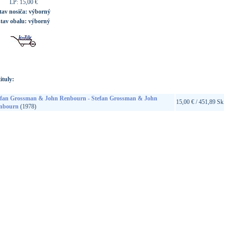
LP: 15,00 €
tav nosiča:
výborný
stav obalu:
výborný
ituly:
efan Grossman & John Renbourn - Stefan Grossman & John
15,00 € / 451,89 Sk
nbourn
(1978)