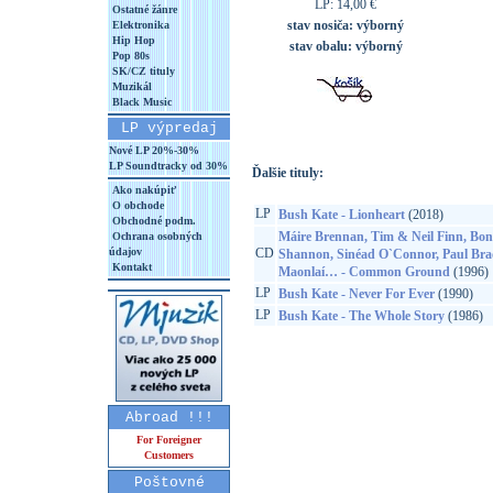
LP: 14,00 €
Ostatné žánre
stav nosiča:
výborný
Elektronika
Hip Hop
stav obalu:
výborný
Pop 80s
SK/CZ tituly
Muzikál
Black Music
LP výpredaj
Nové LP 20%-30%
LP Soundtracky od 30%
Ďalšie tituly:
Ako nakúpiť
O obchode
LP
Bush Kate - Lionheart
(2018)
Obchodné podm.
Máire Brennan, Tim & Neil Finn, Bo
Ochrana osobných
údajov
CD
Shannon, Sinéad O`Connor, Paul Bra
Kontakt
Maonlaí… - Common Ground
(1996)
LP
Bush Kate - Never For Ever
(1990)
LP
Bush Kate - The Whole Story
(1986)
Abroad !!!
For Foreigner
Customers
Poštovné