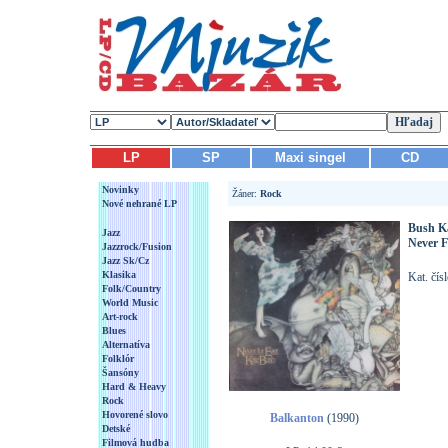
LP
SP
Maxi singel
CD
Novinky
Žáner:
Rock
Nové nehrané LP
Bush K
Jazz
Never F
Jazzrock/Fusion
Jazz Sk/Cz
Klasika
Kat. čí
Folk/Country
World Music
Art-rock
Blues
Alternatíva
Folklór
Šansóny
Hard & Heavy
Rock
Hovorené slovo
Balkanton
(1990)
Detské
Filmová hudba