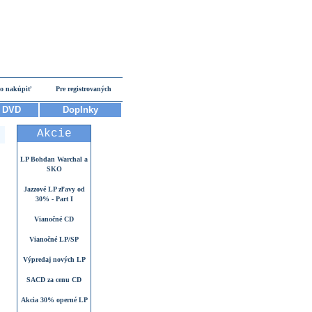
o nakúpiť
Pre registrovaných
DVD
Doplnky
Akcie
LP Bohdan Warchal a
SKO
Jazzové LP zľavy od
30% - Part I
Vianočné CD
Vianočné LP/SP
Výpredaj nových LP
SACD za cenu CD
Akcia 30% operné LP