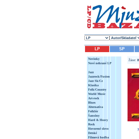
LP
SP
Novinky
Žáner:
B
Nové nehrané LP
Jazz
Jazzrock/Fusion
Jazz Sk/Cz
Klasika
Folk/Country
World Music
Art-rock
Blues
Alternatíva
Folklór
Šansóny
Hard & Heavy
Rock
Hovorené slovo
Detské
Filmová hudba