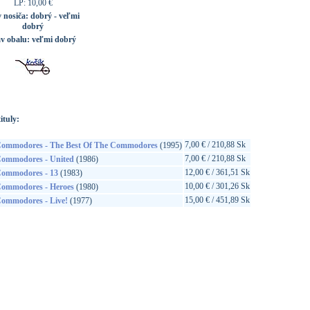
LP: 10,00 €
v nosiča:
dobrý - veľmi
dobrý
av obalu:
veľmi dobrý
ituly:
7,00 € / 210,88 Sk
ommodores - The Best Of The Commodores
(1995)
7,00 € / 210,88 Sk
ommodores - United
(1986)
12,00 € / 361,51 Sk
ommodores - 13
(1983)
10,00 € / 301,26 Sk
ommodores - Heroes
(1980)
15,00 € / 451,89 Sk
ommodores - Live!
(1977)