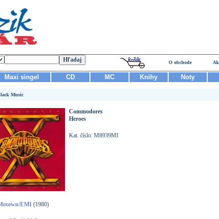
O obchode
Ak
Maxi singel
CD
MC
Knihy
Noty
lack Music
Commodores
Heroes
Kat. číslo: M8939MI
Motown/EMI
(1980)