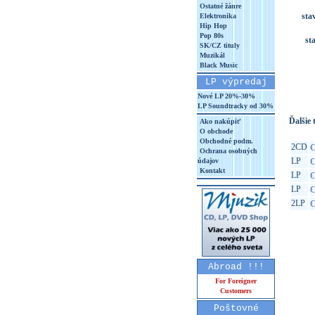
Ostatné žánre
sta
Elektronika
Hip Hop
Pop 80s
st
SK/CZ tituly
Muzikál
Black Music
LP výpredaj
Nové LP 20%-30%
LP Soundtracky od 30%
Ďalšie t
Ako nakúpiť
O obchode
Obchodné podm.
2CD
C
Ochrana osobných
LP
údajov
C
Kontakt
LP
C
LP
C
2LP
C
Abroad !!!
For Foreigner
Customers
Poštovné