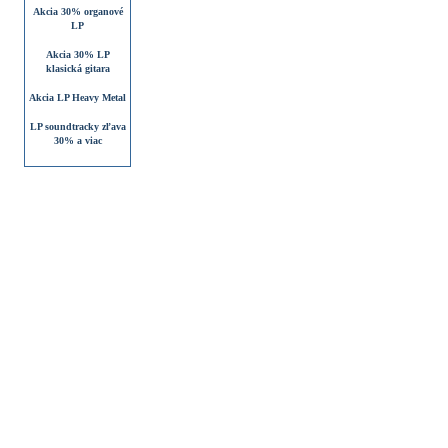
Akcia 30% organové
LP
Akcia 30% LP
klasická gitara
Akcia LP Heavy Metal
LP soundtracky zľava
30% a viac