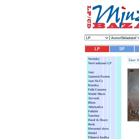
LP
SP
Novinky
Žáner:
S
Nové nehrané LP
Jazz
Jazzrock/Fusion
Jazz Sk/Cz
Klasika
Folk/Country
World Music
Art-rock
Blues
Alternatíva
Folklór
Šansóny
Hard & Heavy
Rock
Hovorené slovo
Detské
Filmová hudba