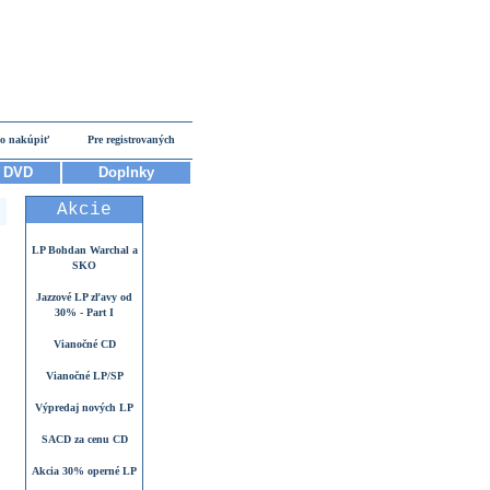
o nakúpiť
Pre registrovaných
DVD
Doplnky
Akcie
LP Bohdan Warchal a
SKO
Jazzové LP zľavy od
30% - Part I
Vianočné CD
Vianočné LP/SP
Výpredaj nových LP
SACD za cenu CD
Akcia 30% operné LP