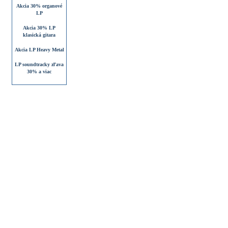
Akcia 30% organové
LP
Akcia 30% LP
klasická gitara
Akcia LP Heavy Metal
LP soundtracky zľava
30% a viac