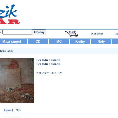
O obchode
Ak
Maxi singel
CD
MC
Knihy
Noty
K/CZ tituly
Bez ladu a skladu
Bez ladu a skladu
Kat. číslo: 93131825
Opus
(1990)