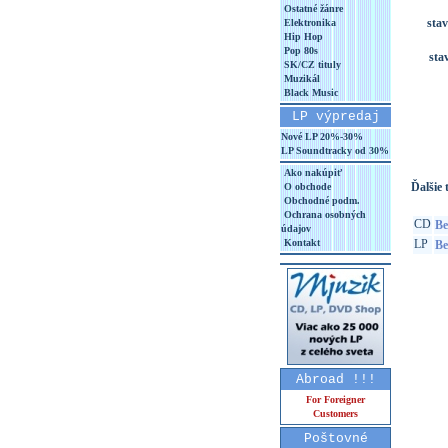
Ostatné žánre
stav
Elektronika
Hip Hop
Pop 80s
sta
SK/CZ tituly
Muzikál
Black Music
LP výpredaj
Nové LP 20%-30%
LP Soundtracky od 30%
Ako nakúpiť
Ďalšie t
O obchode
Obchodné podm.
Ochrana osobných
CD
Be
údajov
Kontakt
LP
Be
Abroad !!!
For Foreigner
Customers
Poštovné