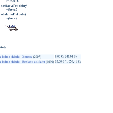
LP: 35,00 €
 nosiča:
veľmi dobrý -
výborný
v obalu:
veľmi dobrý -
výborný
ituly:
8,00 € / 241,01 Sk
z ladu a skladu - Xmetov
(2007)
35,00 € / 1 054,41 Sk
z ladu a skladu - Bez ladu a skladu
(1990)