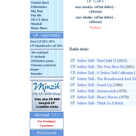
LP: 15,00 €
Ostatné žánre
stav nosiča:
veľmi dobrý -
Elektronika
Hip Hop
výborný
Pop 80s
stav obalu:
veľmi dobrý -
SK/CZ tituly
výborný
Muzikál
Predané
Black Music
LP výpredaj
Nové LP 20%-30%
LP Soundtracky od 30%
Ďalšie tituly:
Ako nakúpiť
O obchode
LP
Jethro Tull - WarChild II
(2022)
Obchodné podm.
Ochrana osobných
CD
Jethro Tull - The Very Best Of
(2001)
údajov
CD
Jethro Tull - A Jethro Tull Collection
(
Kontakt
LP
Jethro Tull - The Broadsword And Th
LP
Jethro Tull - Stand Up
(1980)
LP
Jethro Tull - Stormwatch
(1979)
LP
Jethro Tull - Heavy Horses
(1978)
LP
Jethro Tull - Thick As A Brick
Abroad !!!
For Foreigner
Customers
Poštovné