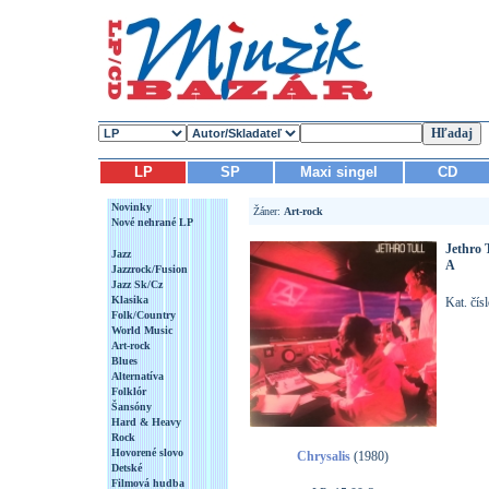
LP
SP
Maxi singel
CD
Novinky
Žáner:
Art-rock
Nové nehrané LP
Jethro 
Jazz
A
Jazzrock/Fusion
Jazz Sk/Cz
Klasika
Kat. čís
Folk/Country
World Music
Art-rock
Blues
Alternatíva
Folklór
Šansóny
Hard & Heavy
Rock
Hovorené slovo
Chrysalis
(1980)
Detské
Filmová hudba