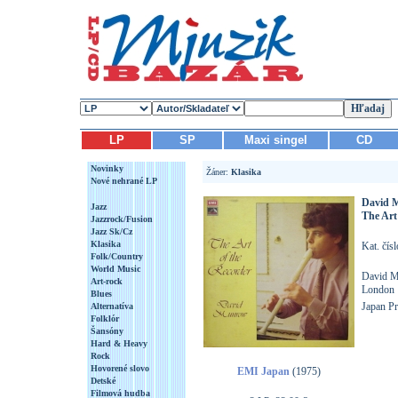
LP
SP
Maxi singel
CD
Novinky
Žáner:
Klasika
Nové nehrané LP
David 
Jazz
The Art
Jazzrock/Fusion
Jazz Sk/Cz
Klasika
Kat. čí
Folk/Country
World Music
David M
Art-rock
London
Blues
Japan Pr
Alternatíva
Folklór
Šansóny
Hard & Heavy
Rock
Hovorené slovo
EMI Japan
(1975)
Detské
Filmová hudba