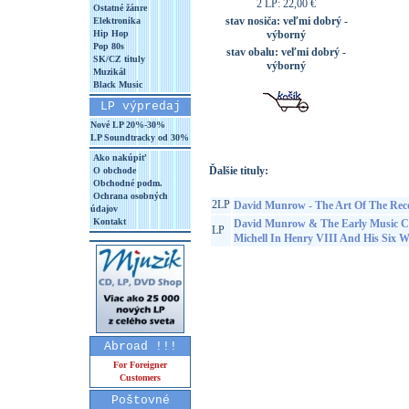
2 LP: 22,00 €
Ostatné žánre
stav nosiča:
veľmi dobrý -
Elektronika
Hip Hop
výborný
Pop 80s
stav obalu:
veľmi dobrý -
SK/CZ tituly
výborný
Muzikál
Black Music
LP výpredaj
Nové LP 20%-30%
LP Soundtracky od 30%
Ako nakúpiť
Ďalšie tituly:
O obchode
Obchodné podm.
Ochrana osobných
2LP
David Munrow - The Art Of The Rec
údajov
Kontakt
David Munrow & The Early Music Co
LP
Michell In Henry VIII And His Six W
Abroad !!!
For Foreigner
Customers
Poštovné