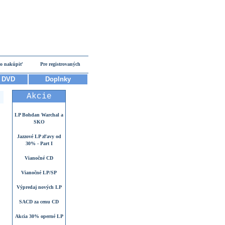
o nakúpiť
Pre registrovaných
DVD
Doplnky
Akcie
LP Bohdan Warchal a
SKO
Jazzové LP zľavy od
30% - Part I
Vianočné CD
Vianočné LP/SP
Výpredaj nových LP
SACD za cenu CD
Akcia 30% operné LP