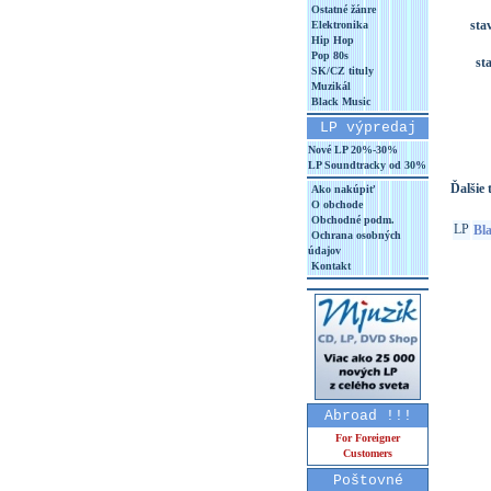
Ostatné žánre
sta
Elektronika
Hip Hop
Pop 80s
st
SK/CZ tituly
Muzikál
Black Music
LP výpredaj
Nové LP 20%-30%
LP Soundtracky od 30%
Ďalšie t
Ako nakúpiť
O obchode
Obchodné podm.
LP
Bla
Ochrana osobných
údajov
Kontakt
Abroad !!!
For Foreigner
Customers
Poštovné