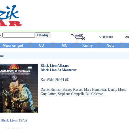
O obchode
Ak
Maxi singel
CD
MC
Knihy
Noty
azz
Black Lion Allstars
Black Lion At Montreux
Kat. číslo: 28464-6U
Daniel Humair, Barney Kessel, Marc Hemmeler, Danny Moss,
Guy Lafitte, Stéphane Grappelli, Bill Coleman…
Black Lion
(1973)