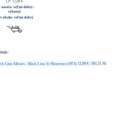
LP: 12,00 €
v nosiča:
veľmi dobrý -
výborný
av obalu:
veľmi dobrý
ituly:
12,00 € / 361,51 Sk
ck Lion Allstars - Black Lion At Montreux
(1973)