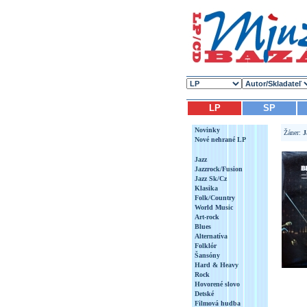
LP
SP
Novinky
Žáner:
J
Nové nehrané LP
Jazz
Jazzrock/Fusion
Jazz Sk/Cz
Klasika
Folk/Country
World Music
Art-rock
Blues
Alternatíva
Folklór
Šansóny
Hard & Heavy
Rock
Hovorené slovo
Detské
Filmová hudba