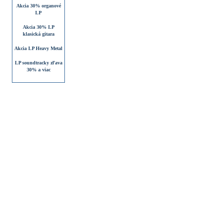
Akcia 30% organové
LP
Akcia 30% LP
klasická gitara
Akcia LP Heavy Metal
LP soundtracky zľava
30% a viac