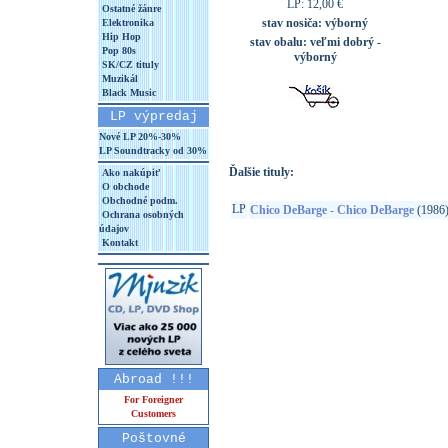
LP: 12,00 €
Ostatné žánre
stav nosiča:
výborný
Elektronika
Hip Hop
stav obalu:
veľmi dobrý -
Pop 80s
výborný
SK/CZ tituly
Muzikál
Black Music
LP výpredaj
Nové LP 20%-30%
LP Soundtracky od 30%
Ďalšie tituly:
Ako nakúpiť
O obchode
Obchodné podm.
LP
Chico DeBarge - Chico DeBarge
(1986
Ochrana osobných
údajov
Kontakt
Abroad !!!
For Foreigner
Customers
Poštovné