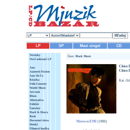
LP
SP
Maxi singel
CD
Novinky
Žáner:
Black Music
Nové nehrané LP
Chico 
Jazz
Chico 
Jazzrock/Fusion
Jazz Sk/Cz
Klasika
Kat. čí
Folk/Country
World Music
Art-rock
Blues
Alternatíva
Folklór
Šansóny
Hard & Heavy
Rock
Hovorené slovo
Motown/EMI
(1986)
Detské
Filmová hudba