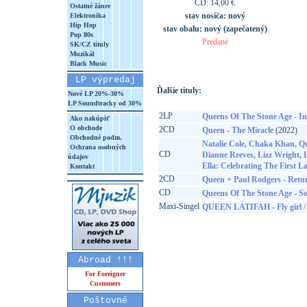
CD: 14,00 €
Ostatné žánre
stav nosiča:
nový
Elektronika
Hip Hop
stav obalu:
nový (zapečatený)
Pop 80s
Predané
SK/CZ tituly
Muzikál
Black Music
LP výpredaj
Ďalšie tituly:
Nové LP 20%-30%
LP Soundtracky od 30%
2LP
Queens Of The Stone Age -
Ako nakúpiť
O obchode
2CD
Queen - The Miracle
(2022)
Obchodné podm.
Natalie Cole, Chaka Khan, Qu
Ochrana osobných
CD
Dianne Reeves, Lizz Wright,
údajov
Ella: Celebrating The First 
Kontakt
2CD
Queen + Paul Rodgers - Ret
CD
Queens Of The Stone Age - S
Maxi-Singel
QUEEN LATIFAH - Fly girl / N
Abroad !!!
For Foreigner
Customers
Poštovné