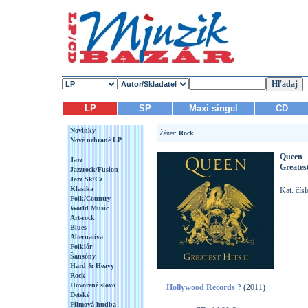
LP
SP
Maxi singel
CD
Novinky
Žáner:
Rock
Nové nehrané LP
Queen
Jazz
Greatest
Jazzrock/Fusion
Jazz Sk/Cz
Klasika
Kat. čís
Folk/Country
World Music
Art-rock
Blues
Alternatíva
Folklór
Šansóny
Hard & Heavy
Rock
Hovorené slovo
Hollywood Records ?
(2011)
Detské
Filmová hudba