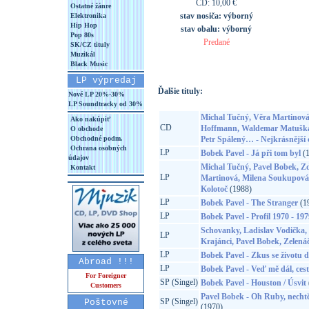
CD: 10,00 €
Ostatné žánre
stav nosiča:
výborný
Elektronika
Hip Hop
stav obalu:
výborný
Pop 80s
Predané
SK/CZ tituly
Muzikál
Black Music
LP výpredaj
Ďalšie tituly:
Nové LP 20%-30%
LP Soundtracky od 30%
Michal Tučný, Věra Martinová
Ako nakúpiť
CD
Hoffmann, Waldemar Matuška,
O obchode
Obchodné podm.
Petr Spálený… - Nejkrásnější 
Ochrana osobných
LP
Bobek Pavel - Já při tom byl
(1
údajov
Michal Tučný, Pavel Bobek, Z
Kontakt
LP
Martinová, Milena Soukupová,
Kolotoč
(1988)
LP
Bobek Pavel - The Stranger
(1
LP
Bobek Pavel - Profil 1970 - 197
Schovanky, Ladislav Vodička,
LP
Krajánci, Pavel Bobek, Zelenáč
LP
Bobek Pavel - Zkus se životu d
Abroad !!!
LP
Bobek Pavel - Veď mě dál, ces
For Foreigner
SP (Singel)
Bobek Pavel - Houston / Úsvit
Customers
Pavel Bobek - Oh Ruby, nechtě
SP (Singel)
Poštovné
(1970)