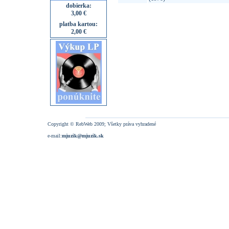
dobierka:
3,00 €
platba kartou:
2,00 €
Copyright © RebWeb 2009; Všetky práva vyhradené
e-mail:
mjuzik@mjuzik.sk