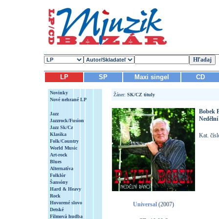
LP
SP
Maxi singel
CD
Novinky
Žáner:
SK/CZ tituly
Nové nehrané LP
Bobek P
Jazz
Nedělní
Jazzrock/Fusion
Jazz Sk/Cz
Klasika
Kat. čís
Folk/Country
World Music
Art-rock
Blues
Alternatíva
Folklór
Šansóny
Hard & Heavy
Rock
Hovorené slovo
Universal
(2007)
Detské
Filmová hudba