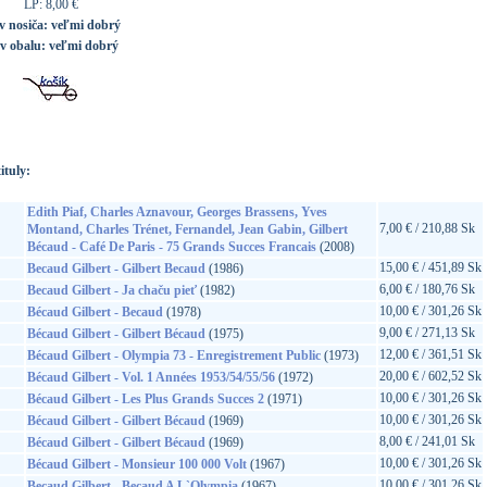
LP: 8,00 €
v nosiča:
veľmi dobrý
av obalu:
veľmi dobrý
ituly:
Edith Piaf, Charles Aznavour, Georges Brassens, Yves
7,00 € / 210,88 Sk
Montand, Charles Trénet, Fernandel, Jean Gabin, Gilbert
Bécaud - Café De Paris - 75 Grands Succes Francais
(2008)
15,00 € / 451,89 Sk
Becaud Gilbert - Gilbert Becaud
(1986)
6,00 € / 180,76 Sk
Becaud Gilbert - Ja chaču pieť
(1982)
10,00 € / 301,26 Sk
Bécaud Gilbert - Becaud
(1978)
9,00 € / 271,13 Sk
Bécaud Gilbert - Gilbert Bécaud
(1975)
12,00 € / 361,51 Sk
Bécaud Gilbert - Olympia 73 - Enregistrement Public
(1973)
20,00 € / 602,52 Sk
Bécaud Gilbert - Vol. 1 Années 1953/54/55/56
(1972)
10,00 € / 301,26 Sk
Bécaud Gilbert - Les Plus Grands Succes 2
(1971)
10,00 € / 301,26 Sk
Bécaud Gilbert - Gilbert Bécaud
(1969)
8,00 € / 241,01 Sk
Bécaud Gilbert - Gilbert Bécaud
(1969)
10,00 € / 301,26 Sk
Bécaud Gilbert - Monsieur 100 000 Volt
(1967)
10,00 € / 301,26 Sk
Becaud Gilbert - Becaud A L`Olympia
(1967)