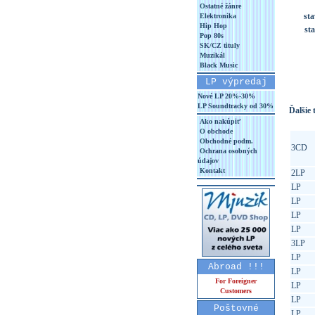
Ostatné žánre
sta
Elektronika
Hip Hop
st
Pop 80s
SK/CZ tituly
Muzikál
Black Music
LP výpredaj
Nové LP 20%-30%
LP Soundtracky od 30%
Ďalšie t
Ako nakúpiť
O obchode
Obchodné podm.
3CD
Ochrana osobných
údajov
Kontakt
2LP
LP
LP
LP
LP
3LP
LP
Abroad !!!
LP
For Foreigner
LP
Customers
LP
Poštovné
LP