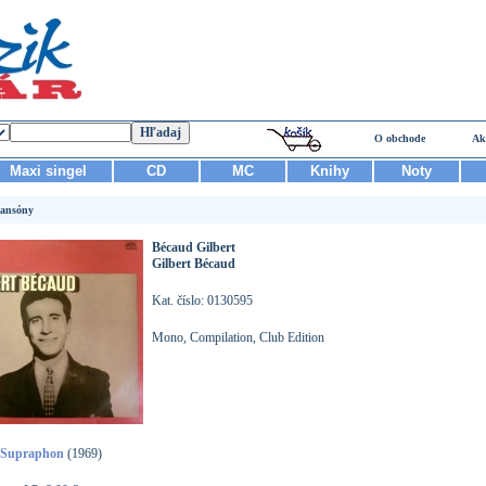
O obchode
Ak
Maxi singel
CD
MC
Knihy
Noty
ansóny
Bécaud Gilbert
Gilbert Bécaud
Kat. číslo: 0130595
Mono, Compilation, Club Edition
Supraphon
(1969)