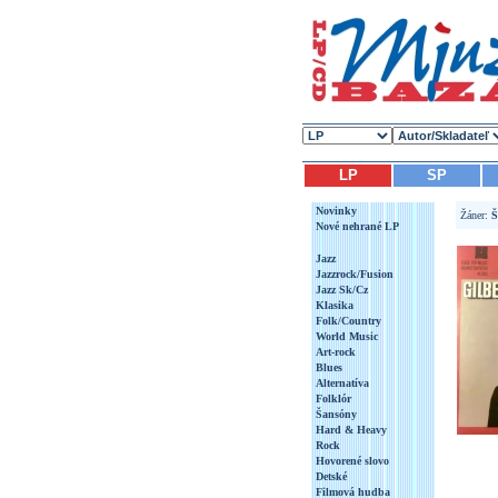
LP
SP
Novinky
Žáner:
Š
Nové nehrané LP
Jazz
Jazzrock/Fusion
Jazz Sk/Cz
Klasika
Folk/Country
World Music
Art-rock
Blues
Alternatíva
Folklór
Šansóny
Hard & Heavy
Rock
Hovorené slovo
Detské
Filmová hudba