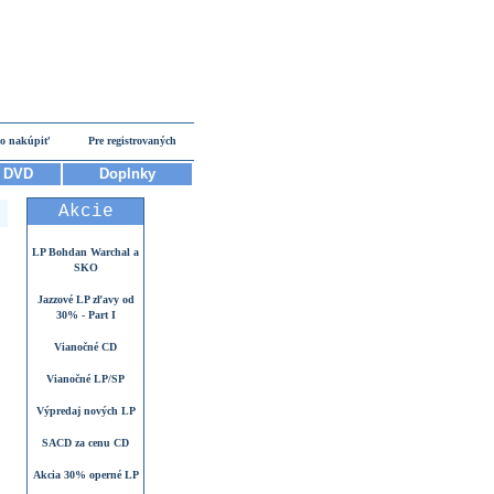
o nakúpiť
Pre registrovaných
DVD
Doplnky
Akcie
LP Bohdan Warchal a
SKO
Jazzové LP zľavy od
30% - Part I
Vianočné CD
Vianočné LP/SP
Výpredaj nových LP
SACD za cenu CD
Akcia 30% operné LP