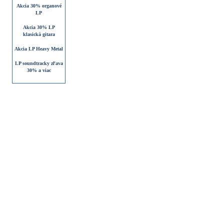
Akcia 30% organové
LP
Akcia 30% LP
klasická gitara
Akcia LP Heavy Metal
LP soundtracky zľava
30% a viac