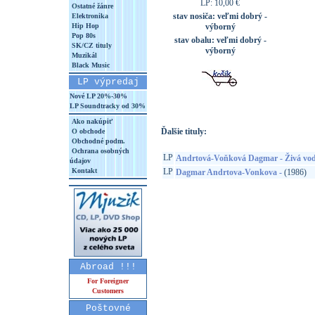
LP: 10,00 €
Ostatné žánre
stav nosiča:
veľmi dobrý -
Elektronika
Hip Hop
výborný
Pop 80s
stav obalu:
veľmi dobrý -
SK/CZ tituly
výborný
Muzikál
Black Music
LP výpredaj
Nové LP 20%-30%
LP Soundtracky od 30%
Ako nakúpiť
Ďalšie tituly:
O obchode
Obchodné podm.
Ochrana osobných
LP
Andrtová-Voňková Dagmar - Živá vo
údajov
Kontakt
LP
Dagmar Andrtova-Vonkova -
(1986)
Abroad !!!
For Foreigner
Customers
Poštovné