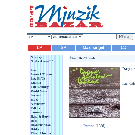
LP
SP
Maxi singel
CD
Novinky
Žáner:
SK/CZ tituly
Nové nehrané LP
Dagmar
Jazz
Jazzrock/Fusion
Jazz Sk/Cz
Klasika
Kat. čís
Folk/Country
World Music
Art-rock
Blues
Alternatíva
Folklór
Šansóny
Hard & Heavy
Rock
Hovorené slovo
Panton
(1986)
Detské
Filmová hudba