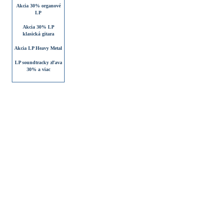
Akcia 30% organové
LP
Akcia 30% LP
klasická gitara
Akcia LP Heavy Metal
LP soundtracky zľava
30% a viac