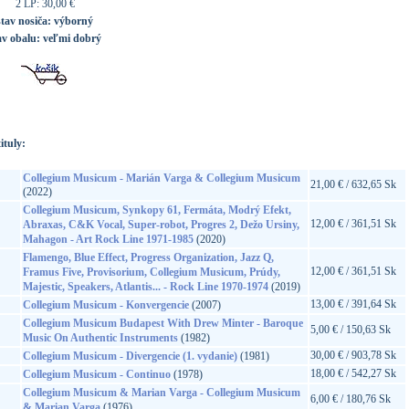
2 LP: 30,00 €
stav nosiča:
výborný
av obalu:
veľmi dobrý
ituly:
Collegium Musicum - Marián Varga & Collegium Musicum
21,00 € / 632,65 Sk
(2022)
Collegium Musicum, Synkopy 61, Fermáta, Modrý Efekt,
12,00 € / 361,51 Sk
Abraxas, C&K Vocal, Super-robot, Progres 2, Dežo Ursiny,
Mahagon - Art Rock Line 1971-1985
(2020)
Flamengo, Blue Effect, Progress Organization, Jazz Q,
12,00 € / 361,51 Sk
Framus Five, Provisorium, Collegium Musicum, Prúdy,
Majestic, Speakers, Atlantis... - Rock Line 1970-1974
(2019)
13,00 € / 391,64 Sk
Collegium Musicum - Konvergencie
(2007)
Collegium Musicum Budapest With Drew Minter - Baroque
5,00 € / 150,63 Sk
Music On Authentic Instruments
(1982)
30,00 € / 903,78 Sk
Collegium Musicum - Divergencie (1. vydanie)
(1981)
18,00 € / 542,27 Sk
Collegium Musicum - Continuo
(1978)
Collegium Musicum & Marian Varga - Collegium Musicum
6,00 € / 180,76 Sk
& Marian Varga
(1976)