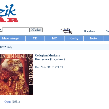
O obchode
Ak
Maxi singel
CD
MC
Knihy
Noty
K/CZ tituly
Collegium Musicum
Divergencie (1. vydanie)
Kat. číslo: 91131221-22
Opus
(1981)