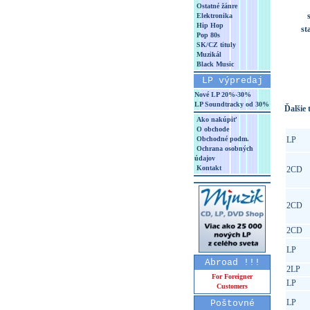
Ostatné žánre
Elektronika
Hip Hop
st
Pop 80s
SK/CZ tituly
Muzikál
Black Music
LP výpredaj
Nové LP 20%-30%
LP Soundtracky od 30%
Ďalšie t
Ako nakúpiť
O obchode
Obchodné podm.
LP
Ochrana osobných
údajov
Kontakt
2CD
2CD
2CD
LP
Abroad !!!
2LP
For Foreigner
LP
Customers
LP
Poštovné