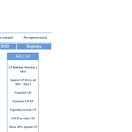
o nakúpiť
Pre registrovaných
DVD
Doplnky
Akcie
LP Bohdan Warchal a
SKO
Jazzové LP zľavy od
30% - Part I
Vianočné CD
Vianočné LP/SP
Výpredaj nových LP
SACD za cenu CD
Akcia 30% operné LP