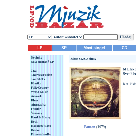
LP
SP
Maxi singel
CD
Novinky
Žáner:
SK/CZ tituly
Nové nehrané LP
M Efekt 
Jazz
Svet hle
Jazzrock/Fusion
Jazz Sk/Cz
Klasika
Kat. čís
Folk/Country
World Music
Art-rock
Blues
Alternatíva
Folklór
Šansóny
Hard & Heavy
Rock
Hovorené slovo
Panton
(1979)
Detské
Filmová hudba