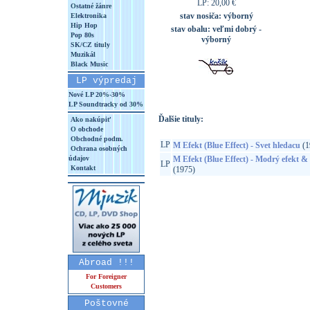
LP: 20,00 €
Ostatné žánre
stav nosiča:
výborný
Elektronika
Hip Hop
stav obalu:
veľmi dobrý -
Pop 80s
výborný
SK/CZ tituly
Muzikál
Black Music
LP výpredaj
Nové LP 20%-30%
LP Soundtracky od 30%
Ďalšie tituly:
Ako nakúpiť
O obchode
Obchodné podm.
LP
M Efekt (Blue Effect) - Svet hledacu
(1
Ochrana osobných
údajov
M Efekt (Blue Effect) - Modrý efekt &
LP
Kontakt
(1975)
Abroad !!!
For Foreigner
Customers
Poštovné