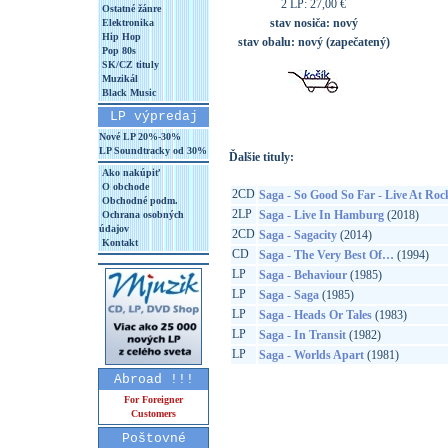
2 LP: 27,00 €
Ostatné žánre
stav nosiča:
nový
Elektronika
Hip Hop
stav obalu:
nový (zapečatený)
Pop 80s
SK/CZ tituly
Muzikál
Black Music
LP výpredaj
Nové LP 20%-30%
LP Soundtracky od 30%
Ďalšie tituly:
Ako nakúpiť
O obchode
2CD
Saga - So Good So Far - Live At Roc
Obchodné podm.
2LP
Saga - Live In Hamburg
(2018)
Ochrana osobných
údajov
2CD
Saga - Sagacity
(2014)
Kontakt
CD
Saga - The Very Best Of…
(1994)
LP
Saga - Behaviour
(1985)
LP
Saga - Saga
(1985)
LP
Saga - Heads Or Tales
(1983)
LP
Saga - In Transit
(1982)
LP
Saga - Worlds Apart
(1981)
Abroad !!!
For Foreigner
Customers
Poštovné