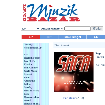
LP
SP
Maxi singel
CD
Novinky
Žáner:
Art-rock
Nové nehrané LP
Saga
Jazz
Live I
Jazzrock/Fusion
Jazz Sk/Cz
Klasika
Kat. čís
Folk/Country
World Music
Art-rock
Blues
Alternatíva
Folklór
Šansóny
Hard & Heavy
Rock
Hovorené slovo
Ear Music
(2018)
Detské
Filmová hudba