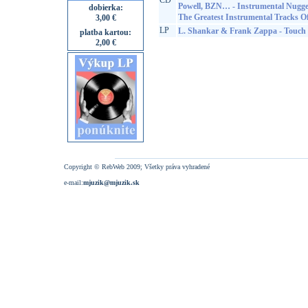
CD
Powell, BZN… - Instrumental Nugge
dobierka:
The Greatest Instrumental Tracks Of
3,00 €
LP
L. Shankar & Frank Zappa - Touch
platba kartou:
2,00 €
Copyright © RebWeb 2009; Všetky práva vyhradené
e-mail:
mjuzik@mjuzik.sk