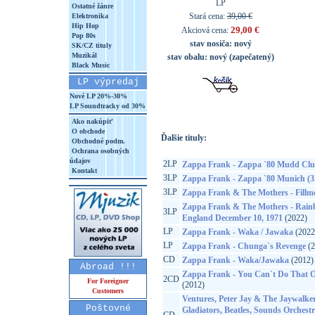
LP
Ostatné žánre
Stará cena:
39,00 €
Elektronika
Hip Hop
29,00 €
Akciová cena:
Pop 80s
stav nosiča:
nový
SK/CZ tituly
Muzikál
stav obalu:
nový (zapečatený)
Black Music
LP výpredaj
Nové LP 20%-30%
LP Soundtracky od 30%
Ako nakúpiť
O obchode
Ďalšie tituly:
Obchodné podm.
Ochrana osobných
údajov
2LP
Zappa Frank - Zappa `80 Mudd Clu
Kontakt
3LP
Zappa Frank - Zappa `80 Munich (
3LP
Zappa Frank & The Mothers - Fillmo
Zappa Frank & The Mothers - Rain
3LP
England December 10, 1971
(2022)
LP
Zappa Frank - Waka / Jawaka
(2022
LP
Zappa Frank - Chunga`s Revenge
(2
CD
Zappa Frank - Waka/Jawaka
(2012)
Abroad !!!
Zappa Frank - You Can`t Do That O
2CD
For Foreigner
(2012)
Customers
Ventures, Peter Jay & The Jaywalke
Poštovné
Gladiators, Beatles, Sounds Orchest