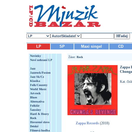
LP
SP
Maxi singel
CD
Novinky
Žáner:
Rock
Nové nehrané LP
Zappa 
Jazz
Chunga
Jazzrock/Fusion
Jazz Sk/Cz
Klasika
Kat. čís
Folk/Country
World Music
Art-rock
Blues
Alternatíva
Folklór
Šansóny
Hard & Heavy
Rock
Hovorené slovo
Zappa Records
(2018)
Detské
Filmová hudba