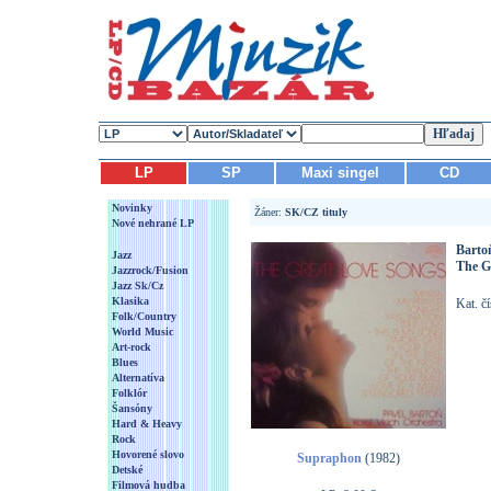
LP
SP
Maxi singel
CD
Novinky
Žáner:
SK/CZ tituly
Nové nehrané LP
Bartoň
Jazz
The G
Jazzrock/Fusion
Jazz Sk/Cz
Klasika
Kat. č
Folk/Country
World Music
Art-rock
Blues
Alternatíva
Folklór
Šansóny
Hard & Heavy
Rock
Hovorené slovo
Supraphon
(1982)
Detské
Filmová hudba