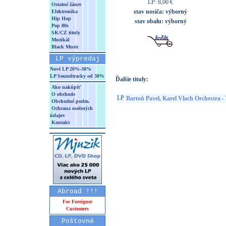
LP: 8,00 €
Ostatné žánre
stav nosiča:
výborný
Elektronika
Hip Hop
stav obalu:
výborný
Pop 80s
SK/CZ tituly
Muzikál
Black Music
LP výpredaj
Nové LP 20%-30%
LP Soundtracky od 30%
Ďalšie tituly:
Ako nakúpiť
O obchode
LP
Bartoň Pavel, Karel Vlach Orchestra -
Obchodné podm.
Ochrana osobných
údajov
Kontakt
Abroad !!!
For Foreigner
Customers
Poštovné