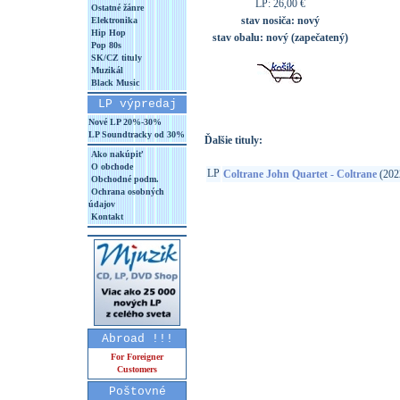
LP: 26,00 €
Ostatné žánre
stav nosiča:
nový
Elektronika
Hip Hop
stav obalu:
nový (zapečatený)
Pop 80s
SK/CZ tituly
Muzikál
Black Music
LP výpredaj
Nové LP 20%-30%
LP Soundtracky od 30%
Ďalšie tituly:
Ako nakúpiť
O obchode
LP
Coltrane John Quartet - Coltrane
(202
Obchodné podm.
Ochrana osobných
údajov
Kontakt
Abroad !!!
For Foreigner
Customers
Poštovné