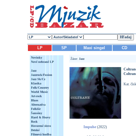
LP
SP
Maxi singel
CD
Novinky
Žáner:
Jazz
Nové nehrané LP
Coltran
Jazz
Coltran
Jazzrock/Fusion
Jazz Sk/Cz
Klasika
Kat. čís
Folk/Country
World Music
Art-rock
Blues
Alternatíva
Folklór
Šansóny
Hard & Heavy
Rock
Hovorené slovo
Impulse
(2022)
Detské
Filmová hudba