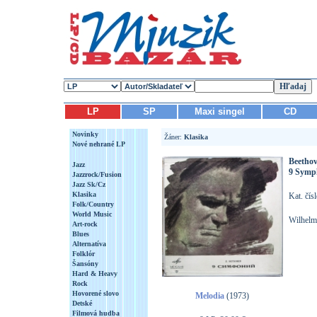
LP
SP
Maxi singel
CD
Novinky
Žáner:
Klasika
Nové nehrané LP
Beetho
Jazz
9 Symp
Jazzrock/Fusion
Jazz Sk/Cz
Klasika
Kat. čís
Folk/Country
World Music
Wilhelm 
Art-rock
Blues
Alternatíva
Folklór
Šansóny
Hard & Heavy
Rock
Hovorené slovo
Melodia
(1973)
Detské
Filmová hudba