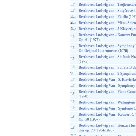
LP
Beethoven Ludwig van - Trojkoncert
LP
Beethoven Ludwig van - Smyčcové k
3LP
Beethoven Ludwig van - Fidelio
(197
2LP
Beethoven Ludwig van - Missa Sole
4LP
Beethoven Ludwig van - 5 Klavierko
Beethoven Ludwig van - Konzert Fü
LP
Op. 61
(1977)
Beethoven Ludwig van - Symphony No
LP
On Original Instruments
(1976)
Beethoven Ludwig van - Sinfonie Nr.
LP
(1975)
LP
Beethoven Ludwig van - Sonata B du
9LP
Beethoven Ludwig van - 9 Symphoni
LP
Beethoven Ludwig Van - 5. Klavierk
LP
Beethoven Ludwig Van - Symphony 
Beethoven Ludwig van - Piano Conce
LP
(1970)
LP
Beethoven Ludwig van - Wellingtons 
LP
Beethoven Ludwig Van - Symfonie Č.
Beethoven Ludwig Van - Koncert č. 4
LP
Op. 58
(1967)
Beethoven Ludwig van - Konzert fur 
LP
dur op. 73
(1964/1978)