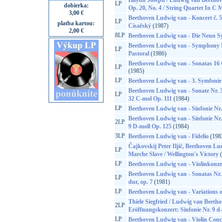
Haydn Joseph / Ludwig van Beethove
LP
dobierka:
Op. 20, No. 4 / String Quartet In C M
3,00 €
Beethoven Ludwig van - Koncert č. 5
LP
platba kartou:
Císařský
(1987)
2,00 €
8LP
Beethoven Ludwig van - Die Neun 
Beethoven Ludwig van - Symphony N
LP
Pastoral
(1986)
Beethoven Ludwig van - Sonatas 16 G
LP
(1985)
LP
Beethoven Ludwig van - 3. Symfonie
Beethoven Ludwig van - Sonate Nr. 3
LP
32 C-mol Op. 111
(1984)
LP
Beethoven Ludwig van - Sinfonie Nr.
Beethoven Ludwig van - Sinfonie Nr.
2LP
9 D-moll Op. 125
(1984)
3LP
Beethoven Ludwig van - Fidelio
(198
Čajkovskij Peter Iljič, Beethoven L
LP
Marche Slave / Wellington's Victory
(
LP
Beethoven Ludwig van - Violinkonze
Beethoven Ludwig van - Sonatas Nr. 3
LP
dur, op. 7
(1981)
LP
Beethoven Ludwig van - Variations 
Thiele Siegfried / Ludwig van Beet
2LP
Eröffnungskonzert: Sinfonie Nr. 9 d
LP
Beethoven Ludwig van - Violin Conc