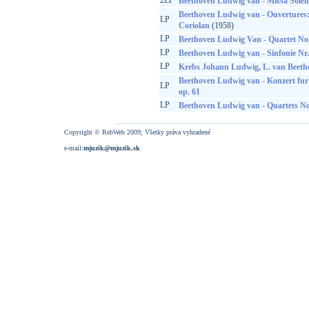
2LP
Beethoven Ludwig van - Missa Solem
Beethoven Ludwig van - Ouvertures: 
LP
Coriolan
(1958)
LP
Beethoven Ludwig Van - Quartet No. 
LP
Beethoven Ludwig van - Sinfonie Nr.
LP
Krebs Johann Ludwig, L. van Beetho
Beethoven Ludwig van - Konzert fur
LP
op. 61
LP
Beethoven Ludwig van - Quartets No
Copyright © RebWeb 2009; Všetky práva vyhradené
e-mail:
mjuzik@mjuzik.sk