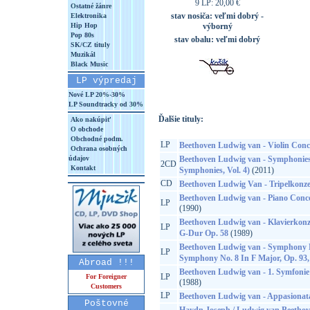
9 LP: 20,00 €
Ostatné žánre
stav nosiča:
veľmi dobrý -
Elektronika
Hip Hop
výborný
Pop 80s
stav obalu:
veľmi dobrý
SK/CZ tituly
Muzikál
Black Music
LP výpredaj
Nové LP 20%-30%
LP Soundtracky od 30%
Ďalšie tituly:
Ako nakúpiť
O obchode
Obchodné podm.
LP
Beethoven Ludwig van - Violin Conc
Ochrana osobných
údajov
Beethoven Ludwig van - Symphonies
2CD
Kontakt
Symphonies, Vol. 4)
(2011)
CD
Beethoven Ludwig Van - Tripelkonzer
Beethoven Ludwig van - Piano Conce
LP
(1990)
Beethoven Ludwig van - Klavierkonzer
LP
G-Dur Op. 58
(1989)
Beethoven Ludwig van - Symphony N
LP
Symphony No. 8 In F Major, Op. 93,
Abroad !!!
Beethoven Ludwig van - 1. Symfonie
LP
For Foreigner
(1988)
Customers
LP
Beethoven Ludwig van - Appasionata
Poštovné